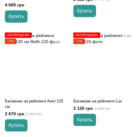
Wingcarrier V2
4 600 грн
Купить
Купить
РАСПРОДАЖА
РАСПРОДАЖА
−7%
−7%
Багажник на рейлинги Aero 120
Багажник на рейлинги Lux
см
2 120 грн
2 289 грн
2 670 грн
2 883 грн
Купить
Купить