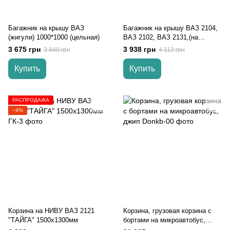
Багажник на крышу ВАЗ
Багажник на крышу ВАЗ 2104,
(жигули) 1000*1000 (цельная)
ВАЗ 2102, ВАЗ 2131,(на
четверку) (на двойку) (на ниву)
3 675 грн
3 938 грн
3 840 грн
4 112 грн
(цельная)
Купить
Купить
РАСПРОДАЖА
−4%
Корзина на НИВУ ВАЗ 2121
Корзина, грузовая корзина с
"ТАЙГА" 1500х1300мм
бортами на микроавтобус,
джип