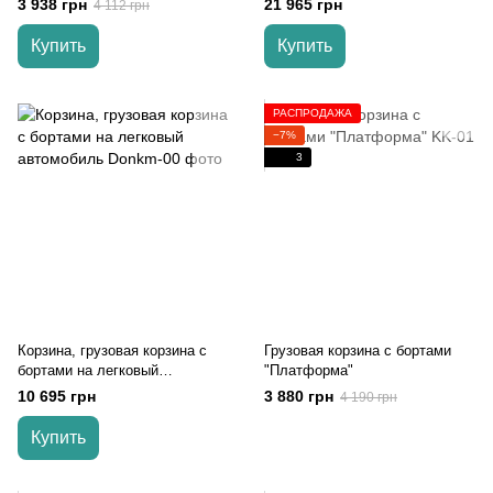
3 938 грн
21 965 грн
4 112 грн
Купить
Купить
РАСПРОДАЖА
−7%
3
Корзина, грузовая корзина с
Грузовая корзина с бортами
бортами на легковый
"Платформа"
автомобиль
10 695 грн
3 880 грн
4 190 грн
Купить