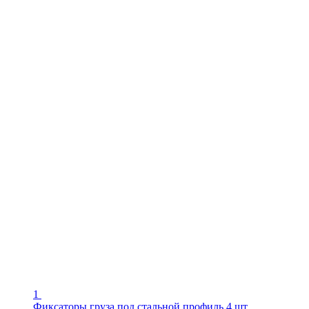
1
Фиксаторы груза под стальной профиль 4 шт