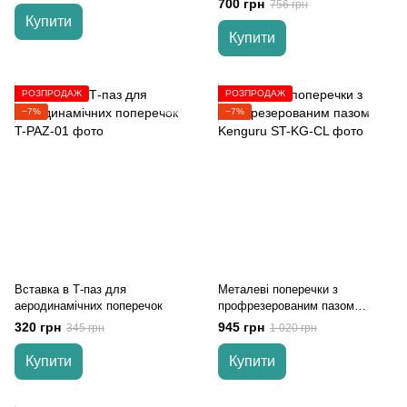
700 грн
756 грн
Купити
Купити
РОЗПРОДАЖ
РОЗПРОДАЖ
−7%
−7%
Вставка в Т-паз для
Металеві поперечки з
аеродинамічних поперечок
профрезерованим пазом
Kenguru
320 грн
945 грн
345 грн
1 020 грн
Купити
Купити