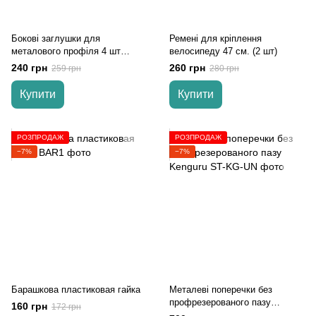
Бокові заглушки для
Ремені для кріплення
металового профіля 4 шт
велосипеду 47 см. (2 шт)
(20х30)
240 грн
260 грн
259 грн
280 грн
Купити
Купити
РОЗПРОДАЖ
РОЗПРОДАЖ
−7%
−7%
Барашкова пластиковая гайка
Металеві поперечки без
профрезерованого пазу
160 грн
172 грн
Kenguru