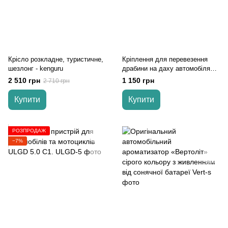
Крісло розкладне, туристичне,
Кріплення для перевезення
шезлонг - kenguru
драбини на даху автомобіля
Amos (1 шт)
2 510 грн
1 150 грн
2 710 грн
Купити
Купити
РОЗПРОДАЖ
−7%