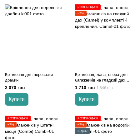
РОЗПРОДАЖ
−7%
Кріплення для перевозки
Кріплення, лапа, опора для
драбин
багажників на гладкий дах
(Camel) у комплекті 4
2 070 грн
1 710 грн
1 846 грн
крепления.
Купити
Купити
РОЗПРОДАЖ
РОЗПРОДАЖ
−7%
−7%
ВІДЕО