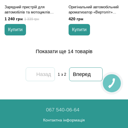
Зарядний пристрій для
Оригінальний автомобільний
автомобілів та мотоциклів
ароматизатор «Вертоліт»
ULGD 5.0 C1.
сірого кольору з живленням
1 240 грн
420 грн
1 339 грн
від сонячної батареї
Купити
Купити
Показати ще 14 товарів
Назад
Вперед
1
з 2
067 540-06-64
Контактна інформація