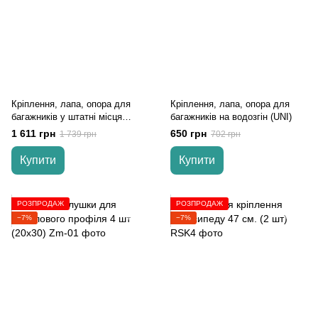
Кріплення, лапа, опора для
Кріплення, лапа, опора для
багажників у штатні місця
багажників на водозгін (UNI)
(Combi)
1 611 грн
650 грн
1 739 грн
702 грн
Купити
Купити
РОЗПРОДАЖ
РОЗПРОДАЖ
−7%
−7%