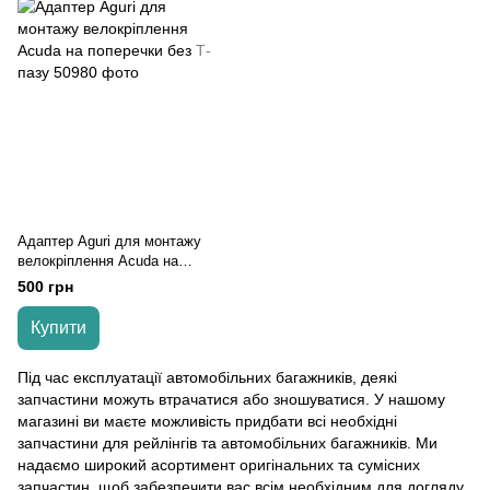
Адаптер Aguri для монтажу
велокріплення Acuda на
поперечки без Т-пазу
500 грн
Купити
Під час експлуатації автомобільних багажників, деякі
запчастини можуть втрачатися або зношуватися. У нашому
магазині ви маєте можливість придбати всі необхідні
запчастини для рейлінгів та автомобільних багажників. Ми
надаємо широкий асортимент оригінальних та сумісних
запчастин, щоб забезпечити вас всім необхідним для догляду