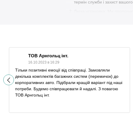
термін служби і захист вашог
Легка установка: Ми пропонує
автомобіля без необхідності в
Універсальність: Наш асортиме
оптимальний варіант для свог
Ергономічний дизайн: Багажни
Велика вантажопідйомність: Н
ТОВ Арнгольц інт.
каяки або інше спорядження.
16.10.2023 в 16:29
Безпека: Ми дбаємо про вашу 
Тільки позитивні емоції від співпраці. Замовляли
вантажу під час руху.
декілька комплектів багажних систем (перемичок) до
Відмінне співвідношення ціна
корпоративних авто. Підібрали кращій варіант під наші
потреби. Будемо співпрацювати й надалі. З повагою
зекономити без ушкодження як
ТОВ Арнгольц інт.
Переконайтеся, що ваші речі завж
комфортною та безпечною подорож
найкращого варіанту для вашого 
Наш магазин та точка видачі з
м. Суми, вул. Марка Вовчка 1, о