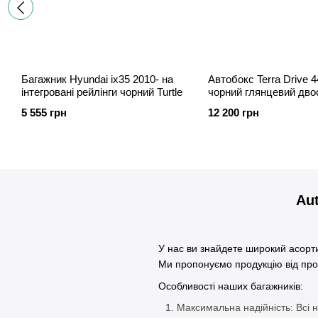
Багажник Hyundai ix35 2010- на
Автобокс Terra Drive 4
інтегровані рейлінги чорний Turtle
чорний глянцевий дво
5 555 грн
12 200 грн
Au
У нас ви знайдете широкий асорти
Ми пропонуємо продукцію від прові
Особливості наших багажників:
Максимальна надійність: Всі н