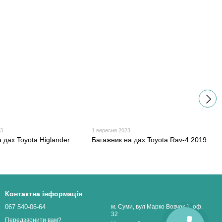
еджером за телефону
23
1 вересня 2023
 дах Toyota Higlander
Багажник на дах Toyota Rav-4 2019
Контактна інформація
067 540-06-64
м. Суми, вул Марко Вовчок 1, оф.
32
Передзвонити вам?