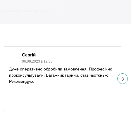
встановити їх на дах вашого
марки та моделі. Ви можете знайти
ому елегантного вигляду.
будь то багаж, велосипеди, лижі,
Сергій
06.09.2023 в 12:38
ї, які запобігають випаданню
Дуже оперативно обробили замовлення. Професійно
проконсультували. Багажник гарний, став чьотєнько.
нами, що дозволить вам
Рекомендую.
ямо зараз та насолоджуйтесь
ції та допомогти з вибором