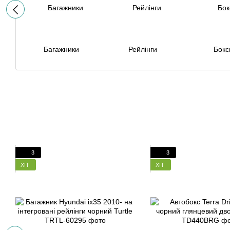
Багажники
Рейлінги
Бокс
3
3
ХІТ
ХІТ