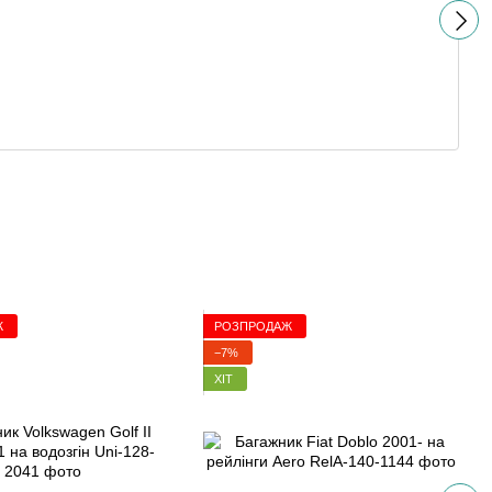
Ж
РОЗПРОДАЖ
−7%
ХІТ