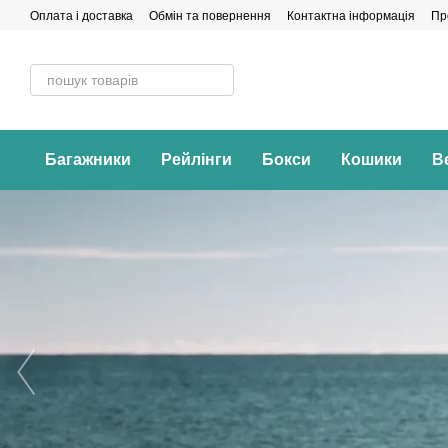
Перейти до основного контенту
Оплата і доставка
Обмін та повернення
Контактна інформація
Пр
Багажники
Рейлінги
Бокси
Кошики
В