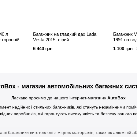
40 л
Багажник на гладкий дах Lada
Багажник Vo
сторонній
Vesta 2015- сірий
1991 на вод
6 440 грн
1 100 грн
toBox - магазин автомобільних багажних сис
Ласкаво просимо до нашого інтернет-магазину
AutoBox
мент надійних і стильних багажників, які стануть незамінними пом
дних виробників, які гарантують високу якість та безпеку вашого в
аші багажники виготовлені з міцних матеріалів, таких як алюміній а