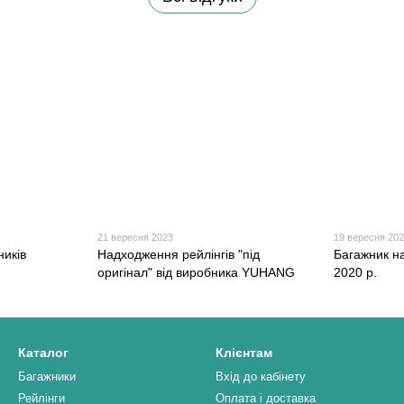
ти з точки видачі, можна попередньо зателефонувавши з мен
ожна як готівкою, так і кредитною або дебетовою карткою.
21 вересня 2023
19 вересня 20
ників
Надходження рейлінгів "під
Багажник на
оригінал" від виробника YUHANG
2020 р.
Каталог
Клієнтам
Багажники
Вхід до кабінету
Рейлінги
Оплата і доставка