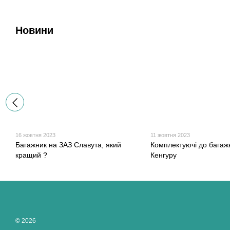
Оформити замовлення та забра
(067) 540 06 64
Новини
Сплатити замовлення в магазині м
16 жовтня 2023
11 жовтня 2023
Багажник на ЗАЗ Славута, який
Комплектуючі до багаж
кращий ?
Кенгуру
© 2026