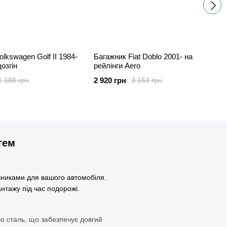
lkswagen Golf II 1984-
Багажник Fiat Doblo 2001- на
озгін
рейлінги Aero
2 920 грн
1 188 грн
3 153 грн
тем
ічниками для вашого автомобіля.
антажу під час подорожі.
бо сталь, що забезпечує довгий