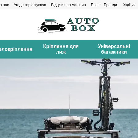
Укр
Рус
о нас
Угода користувача
Відгуки про магазин
Блог
Бренди
Кріплення для
Універсальні
елокріплення
лиж
багажники