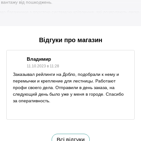
о вантажу від пошкоджень.
мо багажники з простою системою кріплення, які дозволяють легко 
икористання спеціальних інструментів.
нт містить багажники для різних типів автомобілів, незалежно від 
о авто.
Відгуки про магазин
ки виглядають стильно і гармонійно на даху автомобіля, додавши й
аші багажники розраховані на перевезення різноманітних вантажів, 
Владимир
11.10.2023 в 11:28
безпеку, тому всі багажники оснащені надійними системами фіксаці
Заказывал рейлинги на Добло, подобрали к нему и
перемычки и крепление для лестницы. Работают
-якість: У нашому магазині ви знайдете багажники за доступними ці
профи своего дела. Отправили в день заказа, на
следующий день было уже у меня в городе. Спасибо
ості.
за оперативность.
ди з вами під час поїздок. Замовте багажник на дах автомобіля пр
жю з нами! Наша команда готова надати вам професійні консульта
автомобіля.
находиться за адресою :
ф. 32.
Всі відгуки