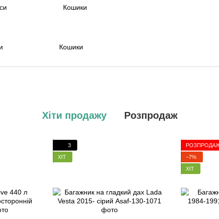
и
Кошики
Хіти продажу
Розпродаж
3
РОЗПРОДА
ХІТ
−7%
ХІТ