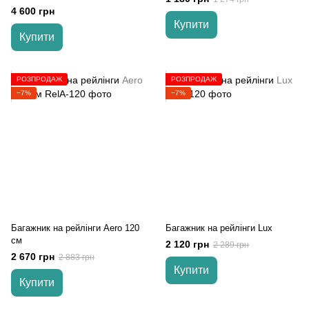
Wingcarrier V2
4 600 грн
Купити
Купити
РОЗПРОДАЖ
РОЗПРОДАЖ
−7%
−7%
Багажник на рейлінги Aero 120
Багажник на рейлінги Lux
см
2 120 грн
2 289 грн
2 670 грн
2 883 грн
Купити
Купити