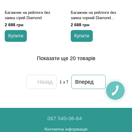
Багажник на рейлінги без
Багажник на рейлінги без
замка сірий Diamond
замка чорний Diamond
универсальный
2 688 грн
2 688 грн
Купити
Купити
Показати ще 20 товарів
Назад
Вперед
1
з 7
067 540-06-64
Контактна інформація