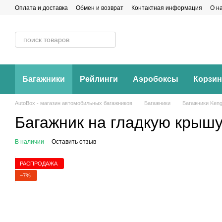
Перейти к основному контенту
Оплата и доставка
Обмен и возврат
Контактная информация
О н
Багажники
Рейлинги
Аэробоксы
Корзи
AutoBox - магазин автомобильных багажников
Багажники
Багажники Keng
Багажник на гладкую крышу 
В наличии
Оставить отзыв
РАСПРОДАЖА
−7%