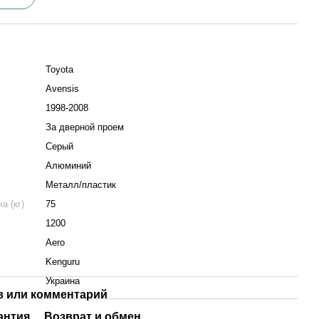
Toyota
Avensis
1998-2008
За дверной проем
Серый
Алюминий
Металл/пластик
а (кг)
75
1200
Aero
Kenguru
Украина
 или комментарий
антия
Возврат и обмен