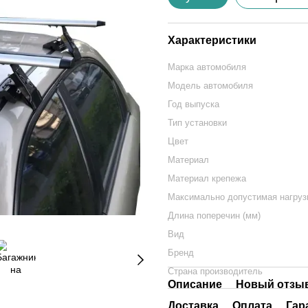
Характеристики
Марка автомобиля
Модель автомобиля
Год выпуска
Тип установки
Цвет
Материал
Материал крепежа
Максимально допустимая нагрузк
Длина поперечин (мм)
Вид
Бренд
Страна производитель
Описание
Новый отзыв
Доставка
Оплата
Гар