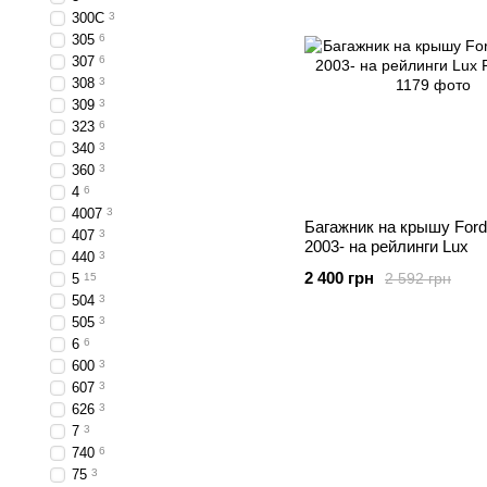
300C
3
305
6
307
6
308
3
309
3
323
6
340
3
360
3
4
6
4007
3
Багажник на крышу Ford
407
3
2003- на рейлинги Lux
440
3
2 400 грн
2 592 грн
5
15
504
3
505
3
6
6
600
3
607
3
626
3
7
3
740
6
75
3