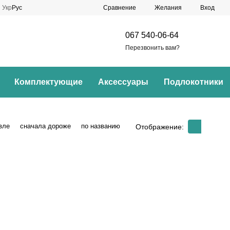
Сравнение
Укр
Рус
Желания
Вход
067 540-06-64
Перезвонить вам?
Комплектующие
Аксессуары
Подлокотники
вле
сначала дороже
по названию
Отображение: