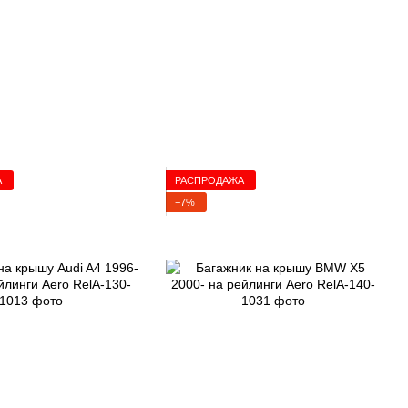
А
РАСПРОДАЖА
−7%