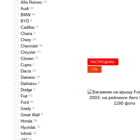
Alfa Romeo
12
Audi
32
BMW
42
BYD
6
Cadillac
6
Chana
3
Chery
29
Chevrolet
55
Chrysler
15
Citroen
70
РАСПРОДАЖА
Cupra
1
−7%
Dacia
19
Daewoo
24
Daihatsu
6
Dodge
3
Fiat
60
Ford
83
Geely
9
Great Wall
6
Honda
58
Hyundai
72
Infiniti
18
JAC
8