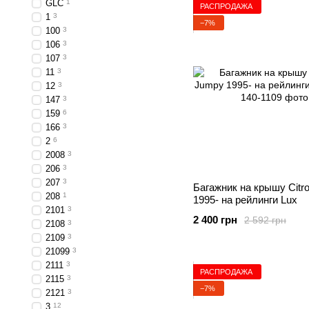
GLC
1
РАСПРОДАЖА
1
3
−7%
100
3
106
3
107
3
11
3
12
3
147
3
159
6
166
3
2
6
2008
3
206
3
207
3
Багажник на крышу Citr
208
1
1995- на рейлинги Lux
2101
3
2 400 грн
2 592 грн
2108
3
2109
3
21099
3
2111
3
РАСПРОДАЖА
2115
3
−7%
2121
3
3
12