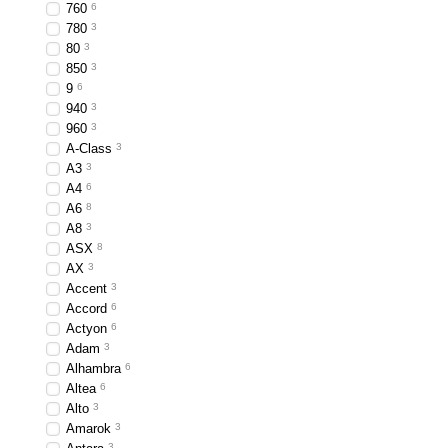
760
6
780
3
80
3
850
3
9
6
940
3
960
3
A-Class
3
A3
3
A4
6
A6
8
A8
3
ASX
8
AX
3
Accent
3
Accord
6
Actyon
6
Adam
3
Alhambra
6
Altea
6
Alto
3
Amarok
3
3