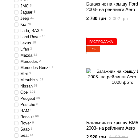
Багажник на крышу Ford
JMC
3
2003- на рейлинги Aero
Jaguar
3
2 780 грн
3 002 грн
Jeep
31
Kia
70
Lada, ВАЗ
40
Land Rover
18
РАСПРОДАЖА
Lexus
18
Lifan
3
−7%
Mazda
52
Mercedes
2
Mercedes-Benz
81
Mini
3
Mitsubishi
62
Nissan
63
Opel
101
Peugeot
85
Porsche
8
RAM
3
Renault
98
Багажник на крышу BM
Rover
6
2003- на рейлинги Aero
Saab
3
Seat
45
2 920 грн
3 153 грн