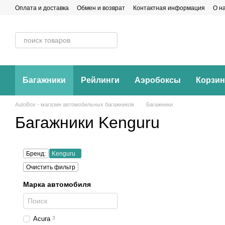
Перейти к основному контенту
Оплата и доставка
Обмен и возврат
Контактная информация
О н
Багажники
Рейлинги
Аэробоксы
Корзи
AutoBox - магазин автомобильных багажников
Багажники
Багажники Kenguru
Бренд:
Kenguru
Очистить фильтр
Марка автомобиля
Acura
3