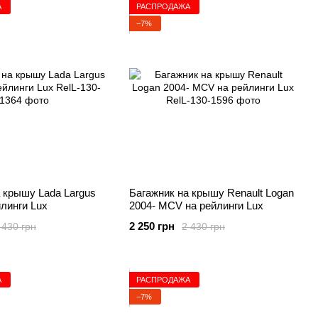
А
РАСПРОДАЖА
−7%
 крышу Lada Largus
Багажник на крышу Renault Logan
йлинги Lux
2004- MCV на рейлинги Lux
2 250 грн
 430 грн
2 430 грн
А
РАСПРОДАЖА
−7%