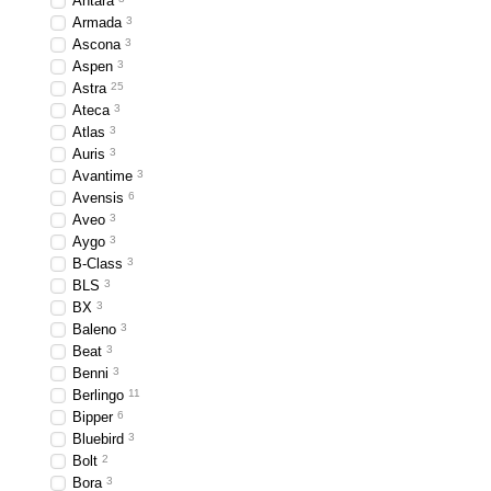
Antara
Armada
3
Ascona
3
Aspen
3
Astra
25
Ateca
3
Atlas
3
Auris
3
Avantime
3
Avensis
6
Aveo
3
Aygo
3
B-Class
3
BLS
3
BX
3
Baleno
3
Beat
3
Benni
3
Berlingo
11
Bipper
6
Bluebird
3
Bolt
2
Bora
3