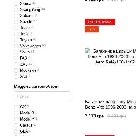
Skoda
48
SsangYong
30
Subaru
30
Suzuki
37
РАСПРОДАЖА
Tagaz
6
−7%
Tesla
2
Toyota
81
Volkswagen
92
Volvo
63
ГАЗ
4
ЗАЗ
15
Москвич
3
УАЗ
3
Модель автомобиля
Багажник на крышу Mer
Benz Vito 1996-2003 на 
GX
2
Aero
Model 3
1
3 170 грн
3 423 грн
Model Y
1
Cactus
2
GLA
1