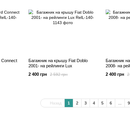
 Connect
Багажник на крышу Fiat Doblo
Багажник на 
2001- на рейлинги Lux
2008- на ре
2 400 грн
2 400 грн
2 592 грн
2
Назад
1
2
3
4
5
6
...
9