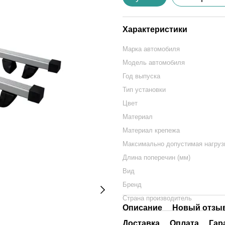
Характеристики
Марка автомобиля
Модель автомобиля
Год выпуска
Тип установки
Цвет
Материал
Материал крепежа
Максимально допустимая нагрузк
Длина поперечин (мм)
Вид
Бренд
Страна производитель
Описание
Новый отзыв
Доставка
Оплата
Гар