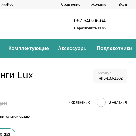
Сравнение
Укр
Рус
Желания
Вход
067 540-06-64
Перезвонить вам?
Комплектующие
Аксессуары
Подлокотники
нги Lux
Артикул
RelL-130-1282
грн
К сравнению
В желания
пительной скидки
аказ