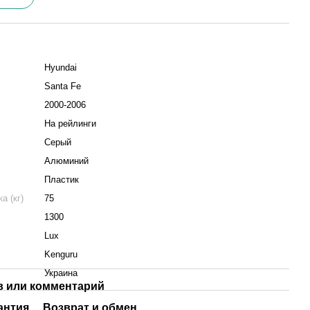
Hyundai
Santa Fe
2000-2006
На рейлинги
Серый
Алюминий
Пластик
а (кг)
75
1300
Lux
Kenguru
Украина
 или комментарий
антия
Возврат и обмен