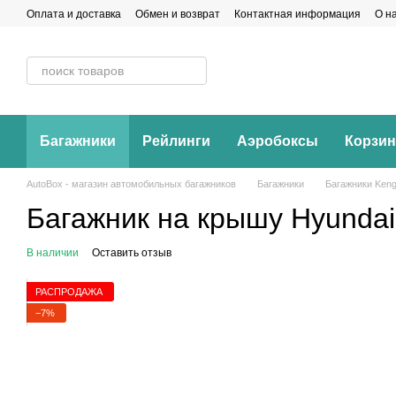
Перейти к основному контенту
Оплата и доставка
Обмен и возврат
Контактная информация
О н
Багажники
Рейлинги
Аэробоксы
Корзи
AutoBox - магазин автомобильных багажников
Багажники
Багажники Keng
Багажник на крышу Hyundai
В наличии
Оставить отзыв
РАСПРОДАЖА
−7%