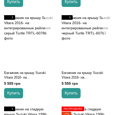
Купить
Купить
3
3
Багажник на крышу Suzuki
Багажник на крышу Suzuki
Vitara 2016- на
Vitara 2016- на
интегрированные рейлинги
интегрированные рейлинги
5 555 грн
5 555 грн
серый Turtle
черный Turtle
Купить
Купить
3
РАСПРОДАЖА
−7%