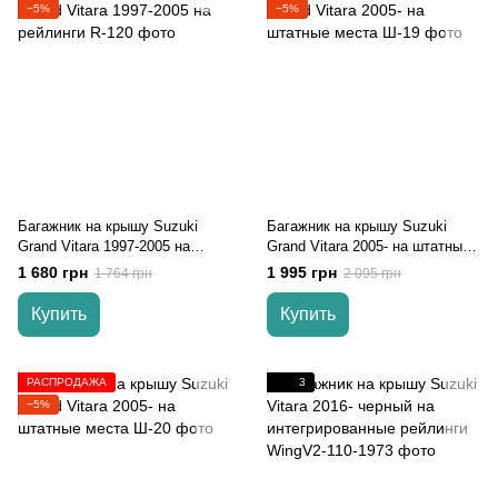
−5%
−5%
Багажник на крышу Suzuki
Багажник на крышу Suzuki
Grand Vitara 1997-2005 на
Grand Vitara 2005- на штатные
рейлинги
места
1 680 грн
1 995 грн
1 764 грн
2 095 грн
Купить
Купить
РАСПРОДАЖА
3
−5%