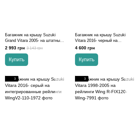
Багажник на крышу Suzuki
Багажник на крышу Suzuki
Grand Vitara 2005- на штатные
Vitara 2016- черный на
места
интегрированные рейлинги
2 993 грн
4 600 грн
3 143 грн
Купить
Купить
3
3