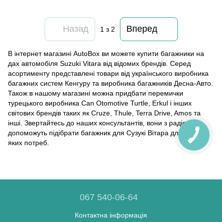
Назад
Вперед
1
з 2
В інтернет магазині AutoBox ви можете купити багажники на
дах автомобіля Suzuki Vitara від відомих брендів. Серед
асортименту представлені товари від українського виробника
багажних систем Кенгуру та виробника багажників Десна-Авто.
Також в нашому магазині можна придбати перемички
турецького виробника Can Otomotive Turtle, Erkul і інших
світових брендів таких як Cruze, Thule, Terra Drive, Amos та
інші. Звертайтесь до наших консультантів, вони з радістю
допоможуть підібрати багажник для Сузукі Вітара для будь-
яких потреб.
067 540-06-64
Контактна інформація