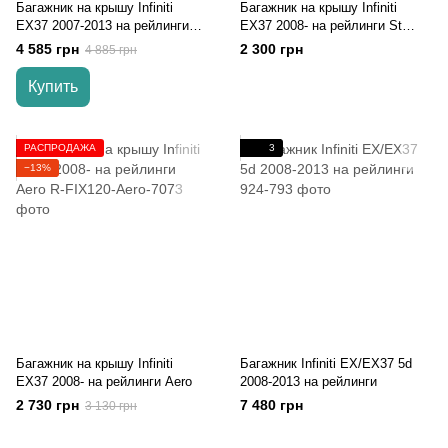
Багажник на крышу Infiniti
Багажник на крышу Infiniti
EX37 2007-2013 на рейлинги
EX37 2008- на рейлинги St
черный Turtle
Oval
4 585 грн
2 300 грн
4 885 грн
Купить
РАСПРОДАЖА
3
−13%
Багажник на крышу Infiniti
Багажник Infiniti EX/EX37 5d
EX37 2008- на рейлинги Aero
2008-2013 на рейлинги
2 730 грн
7 480 грн
3 130 грн