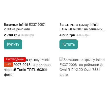
Багажник Infiniti EX37 2007-
Багажник на крышу Infiniti
2013 на рейлинги
EX37 2007-2013 на рейлинги
серый Turtle
2 780 грн
4 585 грн
3 002 грн
4 885 грн
Купить
Купить
РАСПРОДАЖА
−6%