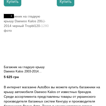
Купить
Купить
3
Багажник на гладкую крышу
Daewoo Kalos 2003-2014
черный
5 625 грн
В интернет магазине AutoBox вы можете купить багажники на
крышу автомобиля Daewoo Kalos от известных брендов.
Среди ассортимента представлены товары от украинского
производителя багажных систем Кенгуру и производителя
багажников Десна-Авто. Также в нашем магазине можно