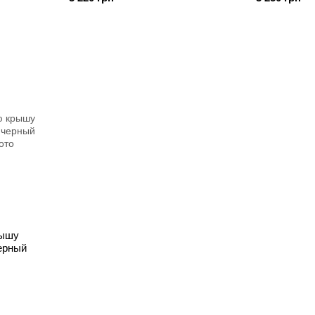
рышу
черный