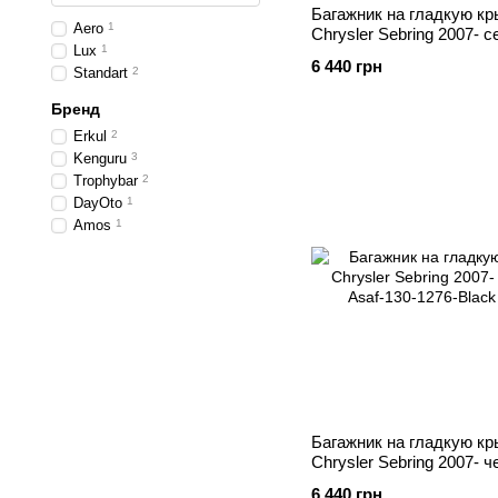
Багажник на гладкую к
Aero
1
Chrysler Sebring 2007- 
Lux
1
6 440 грн
Standart
2
Бренд
Erkul
2
Kenguru
3
Trophybar
2
DayOto
1
Amos
1
Багажник на гладкую к
Chrysler Sebring 2007- 
6 440 грн