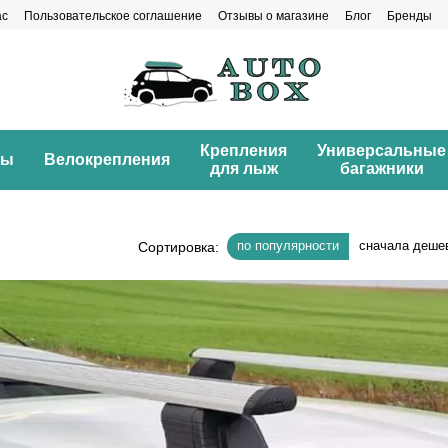
ас
Пользовательское соглашение
Отзывы о магазине
Блог
Бренды
Крепления
Универсальные
ны
Велокрепления
для лыж
багажники
по популярности
сначала деше
Сортировка: