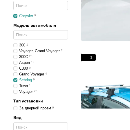
Chrysler
9
Модель автомобиля
300
1
Voyager, Grand Voyager
2
300C
23
3
Aspen
19
C300
9
Grand Voyager
4
Sebring
9
Town
1
Voyager
26
Тип установки
За дверной проем
9
Вид