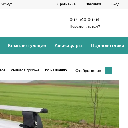
Сравнение
Укр
Рус
Желания
Вход
067 540-06-64
Перезвонить вам?
Комплектующие
Аксессуары
Подлокотники
вле
сначала дороже
по названию
Отображение: