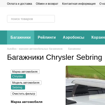
Перейти к основному контенту
Оплата и доставка
Обмен и возврат
Контактная информация
О н
Багажники
Рейлинги
Аэробоксы
Корзи
AutoBox - магазин автомобильных багажников
Багажники
Багажники Chrysler Sebring
Марка автомобиля:
Chrysler
Модель автомобиля:
Sebring
Очистить фильтр
Марка автомобиля