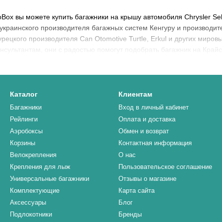
oBox вы можете купить багажники на крышу автомобиля Chrysler Se
украинского производителя багажных систем Кенгуру и производит
ецкого производителя Can Otomotive Turtle, Erkul и других мировых
сультантам, они с радостью помогут подобрать багажник на Край
Каталог
Клиентам
Багажники
Вход в личный кабинет
Рейлинги
Оплата и доставка
Аэробоксы
Обмен и возврат
Корзины
Контактная информация
Велокрепления
О нас
Крепления для лыж
Пользовательское соглашение
Универсальные багажники
Отзывы о магазине
Комплектующие
Карта сайта
Аксессуары
Блог
Подлокотники
Бренды