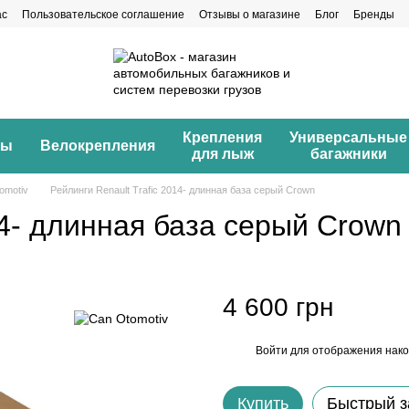
ас
Пользовательское соглашение
Отзывы о магазине
Блог
Бренды
Крепления
Универсальные
ны
Велокрепления
для лыж
багажники
omotiv
Рейлинги Renault Trafic 2014- длинная база серый Crown
14- длинная база серый Crown
4 600 грн
Войти
для отображения нако
%
Купить
Быстрый з