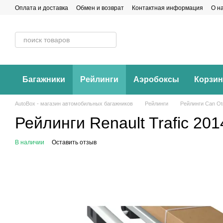
Перейти к основному контенту
Оплата и доставка
Обмен и возврат
Контактная информация
О н
Багажники
Рейлинги
Аэробоксы
Корзи
AutoBox - магазин автомобильных багажников
Рейлинги
Рейлинги Can Ot
Рейлинги Renault Trafic 20
В наличии
Оставить отзыв