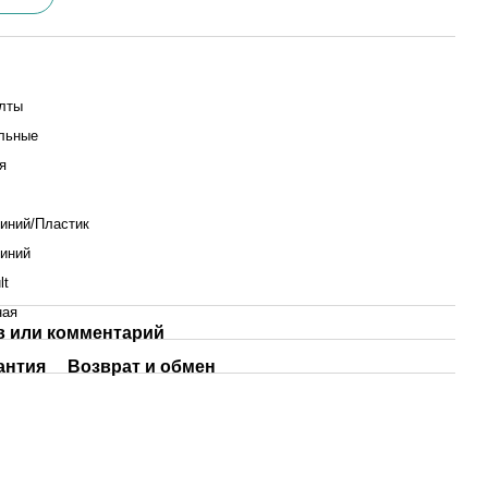
лты
льные
я
иний/Пластик
иний
lt
ная
 или комментарий
антия
Возврат и обмен