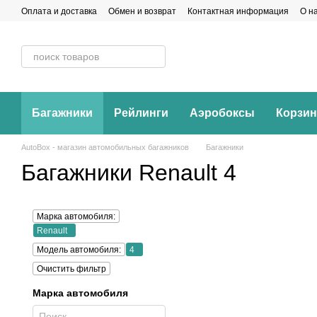
Перейти к основному контенту
Оплата и доставка
Обмен и возврат
Контактная информация
О н
Багажники
Рейлинги
Аэробоксы
Корзи
AutoBox - магазин автомобильных багажников
Багажники
Багажники Renault 4
Марка автомобиля:
Renault
Модель автомобиля:
4
Очистить фильтр
Марка автомобиля