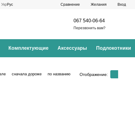
Сравнение
Укр
Рус
Желания
Вход
067 540-06-64
Перезвонить вам?
Комплектующие
Аксессуары
Подлокотники
вле
сначала дороже
по названию
Отображение: