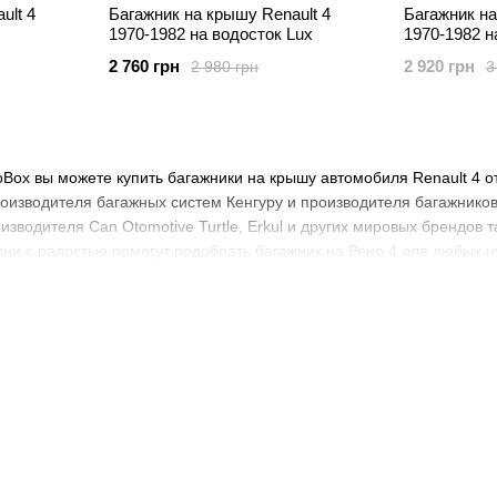
ult 4
Багажник на крышу Renault 4
Багажник на
1970-1982 на водосток Lux
1970-1982 н
2 760 грн
2 920 грн
2 980 грн
3
oBox вы можете купить багажники на крышу автомобиля Renault 4 
роизводителя багажных систем Кенгуру и производителя багажнико
зводителя Can Otomotive Turtle, Erkul и других мировых брендов та
они с радостью помогут подобрать багажник на Рено 4 для любых н