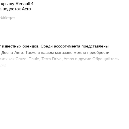
 крышу Renault 4
а водосток Aero
 153 грн
от известных брендов. Среди ассортимента представлены
в Десна-Авто. Также в нашем магазине можно приобрести
ких как Cruze, Thule, Terra Drive, Amos и другие Обращайтесь
ужд.