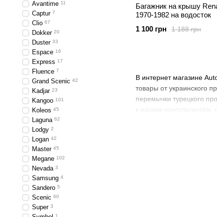
Avantime
11
Багажник на крышу Rena
Captur
7
1970-1982 на водосток
Clio
67
1 100 грн
1 188 грн
Dokker
20
Duster
33
Espace
16
Express
17
Fluence
7
В интернет магазине Aut
Grand Scenic
42
товары от украинского п
Kadjar
23
перемычки турецкого прои
Kangoo
101
к нашим консультантам, 
Koleos
45
Laguna
62
Lodgy
2
Logan
42
Master
45
Megane
102
Nevada
3
Samsung
4
Sandero
5
Scenic
60
Super
3
Symbol
1