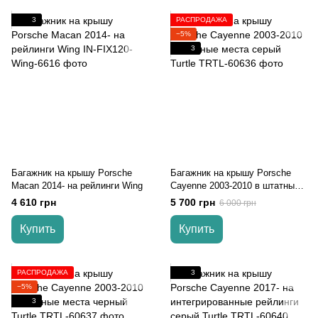
3
РАСПРОДАЖА
−5%
3
Багажник на крышу Porsche
Багажник на крышу Porsche
Macan 2014- на рейлинги Wing
Cayenne 2003-2010 в штатные
места серый Turtle
4 610 грн
5 700 грн
6 000 грн
Купить
Купить
РАСПРОДАЖА
3
−5%
3