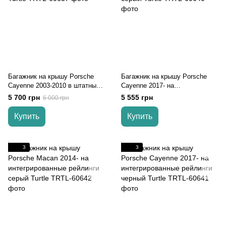
Багажник на крышу Porsche
Багажник на крышу Porsche
Cayenne 2003-2010 в штатные
Cayenne 2017- на
места черный Turtle
интегрированные рейлинги
5 700 грн
5 555 грн
6 000 грн
серый Turtle
Купить
Купить
3
3