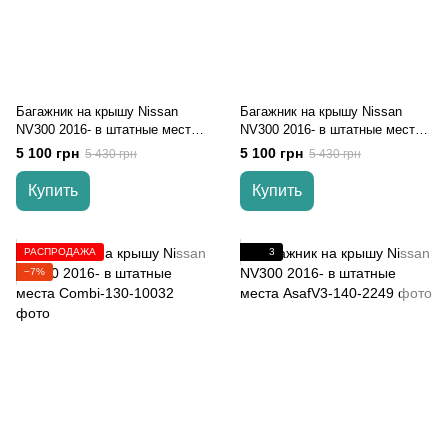
Багажник на крышу Nissan
Багажник на крышу Nissan
NV300 2016- в штатные места
NV300 2016- в штатные места
серый Turtle
черный Turtle
5 100 грн
5 100 грн
5 430 грн
5 430 грн
Купить
Купить
РАСПРОДАЖА
3
−7%