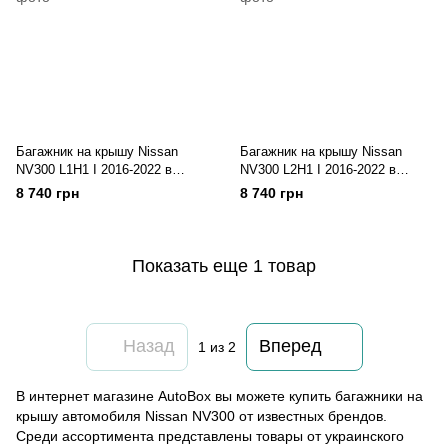
Багажник на крышу Nissan
Багажник на крышу Nissan
NV300 L1H1 I 2016-2022 в
NV300 L2H1 I 2016-2022 в
штатные места
штатные места
8 740 грн
8 740 грн
Показать еще 1 товар
Назад
Вперед
1
из 2
В интернет магазине AutoBox вы можете купить багажники на
крышу автомобиля Nissan NV300 от известных брендов.
Среди ассортимента представлены товары от украинского