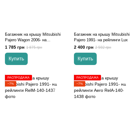
Багажник на крышу Mitsubishi
Багажник на крышу Mitsubishi
Pajero Wagon 2006- на
Pajero 1991- на рейлинги Lux
рейлинги
1 785 грн
2 400 грн
1 875 грн
2 592 грн
Купить
Купить
РАСПРОДАЖА
РАСПРОДАЖА
−7%
−7%