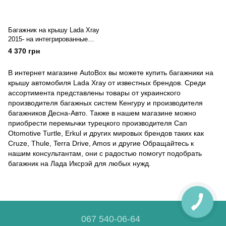
Багажник на крышу Lada Xray
2015- на интегрированные
рейлинги серый Today
4 370 грн
В интернет магазине AutoBox вы можете купить багажники на
крышу автомобиля Lada Xray от известных брендов. Среди
ассортимента представлены товары от украинского
производителя багажных систем Кенгуру и производителя
багажников Десна-Авто. Также в нашем магазине можно
приобрести перемычки турецкого производителя Can
Otomotive Turtle, Erkul и других мировых брендов таких как
Cruze, Thule, Terra Drive, Amos и другие Обращайтесь к
нашим консультантам, они с радостью помогут подобрать
багажник на Лада Иксрэй для любых нужд.
067 540-06-64