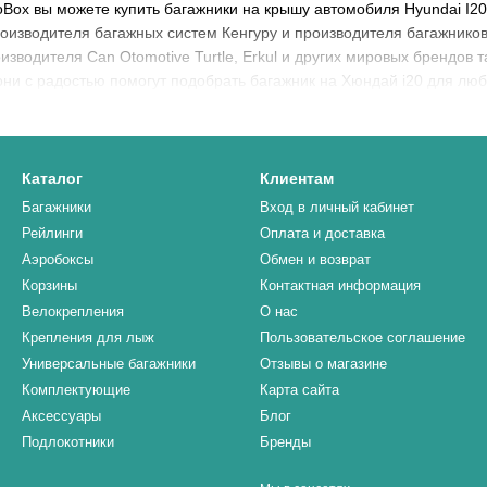
oBox вы можете купить багажники на крышу автомобиля Hyundai I2
роизводителя багажных систем Кенгуру и производителя багажнико
зводителя Can Otomotive Turtle, Erkul и других мировых брендов та
они с радостью помогут подобрать багажник на Хюндай i20 для люб
Каталог
Клиентам
Багажники
Вход в личный кабинет
Рейлинги
Оплата и доставка
Аэробоксы
Обмен и возврат
Корзины
Контактная информация
Велокрепления
О нас
Крепления для лыж
Пользовательское соглашение
Универсальные багажники
Отзывы о магазине
Комплектующие
Карта сайта
Аксессуары
Блог
Подлокотники
Бренды