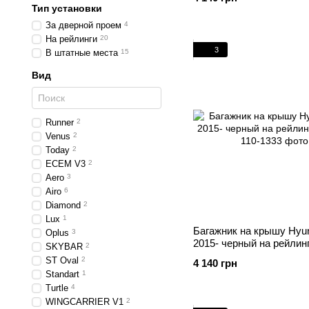
Тип установки
За дверной проем
4
На рейлинги
20
3
В штатные места
15
Вид
Runner
2
Venus
2
Today
2
ECEM V3
2
Aero
3
Airo
6
Diamond
2
Lux
1
Багажник на крышу Hyun
Oplus
3
2015- черный на рейлин
SKYBAR
2
ST Oval
2
4 140 грн
Standart
1
Turtle
4
WINGCARRIER V1
2