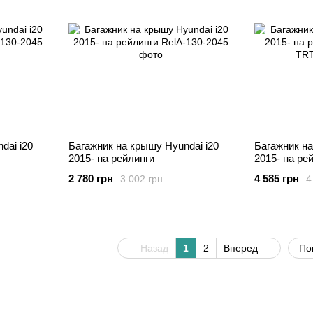
dai i20
Багажник на крышу Hyundai i20
Багажник на
2015- на рейлинги
2015- на рей
2 780 грн
4 585 грн
3 002 грн
4
Назад
1
2
Вперед
По