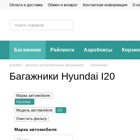
Перейти к основному контенту
Оплата и доставка
Обмен и возврат
Контактная информация
О н
Багажники
Рейлинги
Аэробоксы
Корзи
AutoBox - магазин автомобильных багажников
Багажники
Багажники Hyundai I20
Марка автомобиля:
Hyundai
Модель автомобиля:
i20
Очистить фильтр
Марка автомобиля