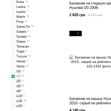
Kona
15
Багажник на гладкую к
Lantra
16
Hyundai I20 2008-
Lavita
4
2 625 грн
2 757 грн
Matrix
45
Pony
12
Santa Fe
78
Solaris
9
3
Sonata
28
Starex
13
Terracan
4
Trajet
5
Tucson
72
Venue
4
Verna
18
i10
17
i20
39
i25
6
i30
81
i40
9
ix20
6
Багажник на крышу Hyun
ix35
48
2015- серый на рейлинг
ix55
7
4 140 грн