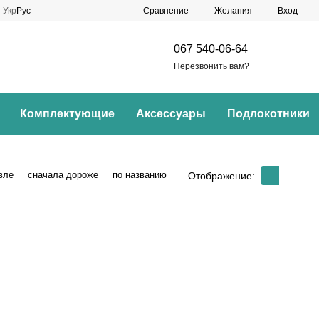
Сравнение
Укр
Рус
Желания
Вход
067 540-06-64
Перезвонить вам?
Комплектующие
Аксессуары
Подлокотники
вле
сначала дороже
по названию
Отображение: