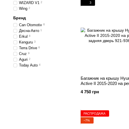
WIZARD V1
2
3
Wing
2
Бренд
Can Otomotiv
6
Десна-Авто
1
Erkul
8
Kenguru
3
Terra Drive
6
Cruz
9
Aguri
2
Today Auto
4
Багажник на крышу Hyun
Active II 2015-2020 на р
задняя дверь
4 750 грн
РАСПРОДАЖА
−7%