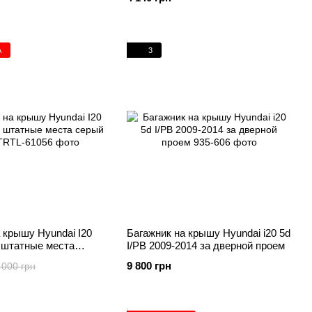
А
3
 крышу Hyundai I20
Багажник на крышу Hyundai i20 5d
в штатные места
I/PB 2009-2014 за дверной проем
9 800 грн
 000 грн