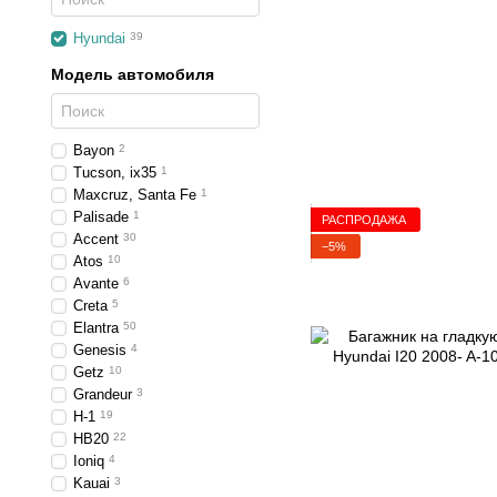
Hyundai
39
Модель автомобиля
Bayon
2
Tucson, ix35
1
Maxcruz, Santa Fe
1
Palisade
1
РАСПРОДАЖА
Accent
30
−5%
Atos
10
Avante
6
Creta
5
Elantra
50
Genesis
4
Getz
10
Grandeur
3
H-1
19
HB20
22
Ioniq
4
Kauai
3