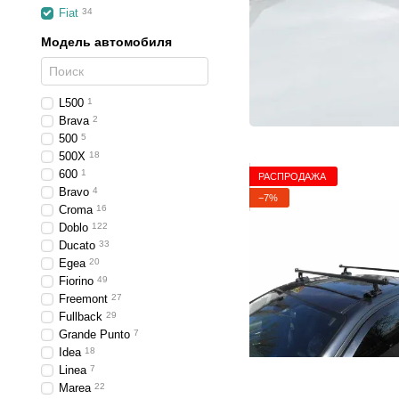
Fiat
34
Модель автомобиля
L500
1
Brava
2
500
5
500X
18
600
1
РАСПРОДАЖА
Bravo
4
−7%
Croma
16
Doblo
122
Ducato
33
Egea
20
Fiorino
49
Freemont
27
Fullback
29
Grande Punto
7
Idea
18
Linea
7
Marea
22