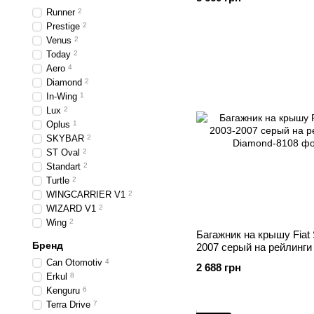
Runner
2
Prestige
2
Venus
2
Today
2
Aero
4
Diamond
2
In-Wing
1
Lux
2
Oplus
1
SKYBAR
2
ST Oval
2
Standart
2
Turtle
2
WINGCARRIER V1
2
WIZARD V1
2
Wing
2
Багажник на крышу Fiat S
Бренд
2007 серый на рейлинги
Can Otomotiv
4
2 688 грн
Erkul
8
Kenguru
6
Terra Drive
7