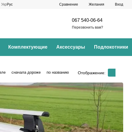
Сравнение
Укр
Рус
Желания
Вход
067 540-06-64
Перезвонить вам?
Комплектующие
Аксессуары
Подлокотники
вле
сначала дороже
по названию
Отображение: