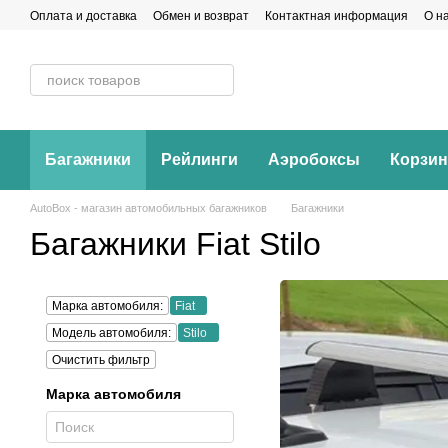
Перейти к основному контенту
Оплата и доставка
Обмен и возврат
Контактная информация
О н
Багажники
Рейлинги
Аэробоксы
Корзи
AutoBox - магазин автомобильных багажников
Багажники
Багажники Fiat Stilo
Марка автомобиля:
Fiat
Модель автомобиля:
Stilo
Очистить фильтр
Марка автомобиля