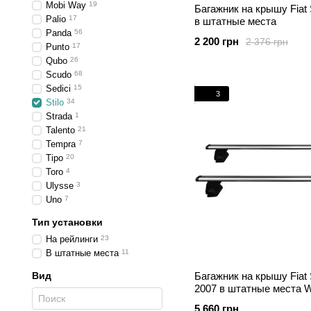
Mobi Way
19
Багажник на крышу Fiat S
Palio
17
в штатные места
Panda
56
2 200 грн
2 376 грн
Punto
17
Qubo
26
Scudo
68
Sedici
15
3
Stilo
34
Strada
1
Talento
21
Tempra
7
Tipo
20
Toro
4
Ulysse
3
Uno
7
Тип установки
На рейлинги
23
В штатные места
11
Вид
Багажник на крышу Fiat S
2007 в штатные места 
5 660 грн