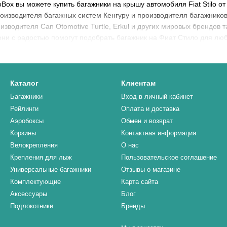
oBox вы можете купить багажники на крышу автомобиля Fiat Stilo 
роизводителя багажных систем Кенгуру и производителя багажнико
зводителя Can Otomotive Turtle, Erkul и других мировых брендов та
они с радостью помогут подобрать багажник на Фиат Стило для лю
Каталог
Клиентам
Багажники
Вход в личный кабинет
Рейлинги
Оплата и доставка
Аэробоксы
Обмен и возврат
Корзины
Контактная информация
Велокрепления
О нас
Крепления для лыж
Пользовательское соглашение
Универсальные багажники
Отзывы о магазине
Комплектующие
Карта сайта
Аксессуары
Блог
Подлокотники
Бренды