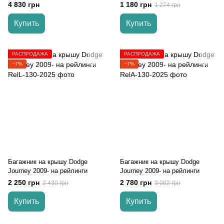
рейлинги
4 830 грн
1 180 грн
1 274 грн
Купить
Купить
РАСПРОДАЖА
РАСПРОДАЖА
−7%
−7%
Багажник на крышу Dodge
Багажник на крышу Dodge
Journey 2009- на рейлинги
Journey 2009- на рейлинги
2 250 грн
2 780 грн
2 430 грн
3 002 грн
Купить
Купить