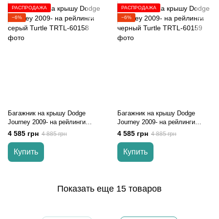
РАСПРОДАЖА
РАСПРОДАЖА
−6%
−6%
Багажник на крышу Dodge
Багажник на крышу Dodge
Journey 2009- на рейлинги
Journey 2009- на рейлинги
серый Turtle
черный Turtle
4 585 грн
4 585 грн
4 885 грн
4 885 грн
Купить
Купить
Показать еще 15 товаров