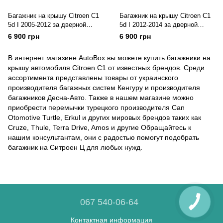
Багажник на крышу Citroen C1
Багажник на крышу Citroen C1
5d I 2005-2012 за дверной
5d I 2012-2014 за дверной
проем
проем
6 900 грн
6 900 грн
В интернет магазине AutoBox вы можете купить багажники на
крышу автомобиля Citroen C1 от известных брендов. Среди
ассортимента представлены товары от украинского
производителя багажных систем Кенгуру и производителя
багажников Десна-Авто. Также в нашем магазине можно
приобрести перемычки турецкого производителя Can
Otomotive Turtle, Erkul и других мировых брендов таких как
Cruze, Thule, Terra Drive, Amos и другие Обращайтесь к
нашим консультантам, они с радостью помогут подобрать
багажник на Ситроен Ц для любых нужд.
067 540-06-64
Контактная информация