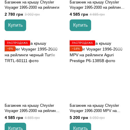
Багажник на крышу Chrysler
Багажник на крышу Chrysler
Voyager 1995-2000 на рейлинги
Voyager 1995-2000 на рейлинги
серый Turtle
2 780 грн
4 585 грн
3 002 грн
4 885 грн
Купить
Купить
РАСПРОДАЖА
РАСПРОДАЖА
−6%
−14%
Багажник на крышу Chrysler
Багажник на крышу Chrysler
Voyager 1995-2000 на рейлинги
Voyager 1996-2000 MPV на
черный Turtle
рейлинги Aguri Prestige
4 585 грн
5 200 грн
4 885 грн
6 050 грн
Купить
Купить