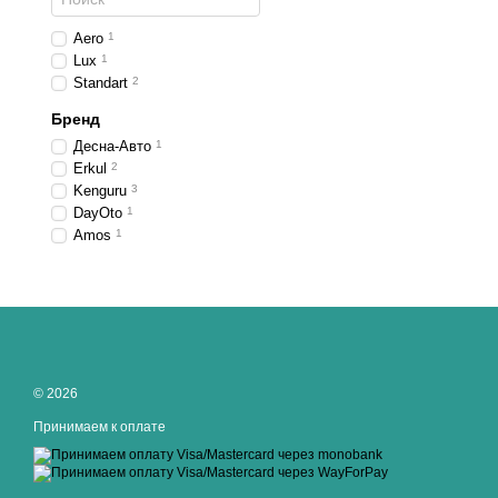
Aero
1
Lux
1
Standart
2
Бренд
Десна-Авто
1
Erkul
2
Kenguru
3
DayOto
1
Amos
1
© 2026
Принимаем к оплате