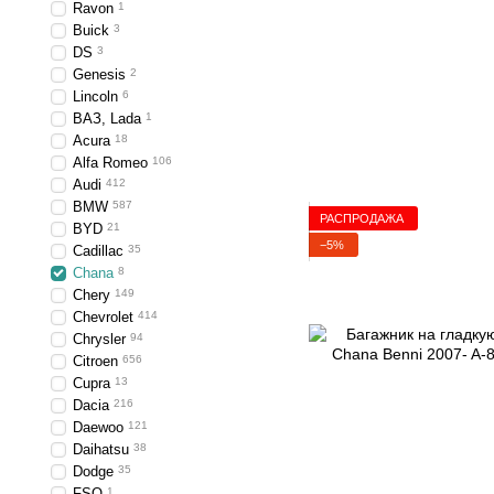
Ravon
1
Buick
3
DS
3
Genesis
2
Lincoln
6
ВАЗ, Lada
1
Acura
18
Alfa Romeo
106
Audi
412
BMW
587
РАСПРОДАЖА
BYD
21
−5%
Cadillac
35
Chana
8
Chery
149
Chevrolet
414
Chrysler
94
Citroen
656
Cupra
13
Dacia
216
Daewoo
121
Daihatsu
38
Dodge
35
FSO
1