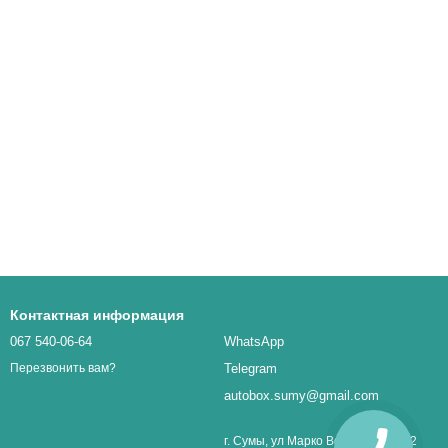
Контактная информация
067 540-06-64
WhatsApp
Telegram
Перезвонить вам?
autobox.sumy@gmail.com
г. Сумы, ул Марко Вовчок 1, оф. 32