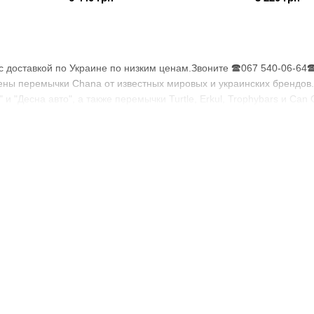
с доставкой по Украине по низким ценам.Звоните 🕿067 540-06-6
ны перемычки Chana от известных мировых и украинских брендов.
 и "Десна авто", а также перемычки Turtle, Erkul, Trophybars и Can