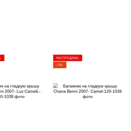
А
РАСПРОДАЖА
−7%