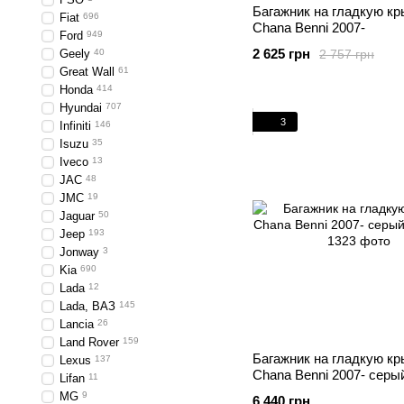
Багажник на гладкую к
Fiat
696
Chana Benni 2007-
Ford
949
2 625 грн
2 757 грн
Geely
40
Great Wall
61
Honda
414
Hyundai
707
3
Infiniti
146
Isuzu
35
Iveco
13
JAC
48
JMC
19
Jaguar
50
Jeep
193
Jonway
3
Kia
690
Lada
12
Lada, ВАЗ
145
Lancia
26
Land Rover
159
Багажник на гладкую к
Lexus
137
Chana Benni 2007- серы
Lifan
11
MG
9
6 440 грн