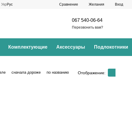
Сравнение
Укр
Рус
Желания
Вход
067 540-06-64
Перезвонить вам?
Комплектующие
Аксессуары
Подлокотники
вле
сначала дороже
по названию
Отображение: