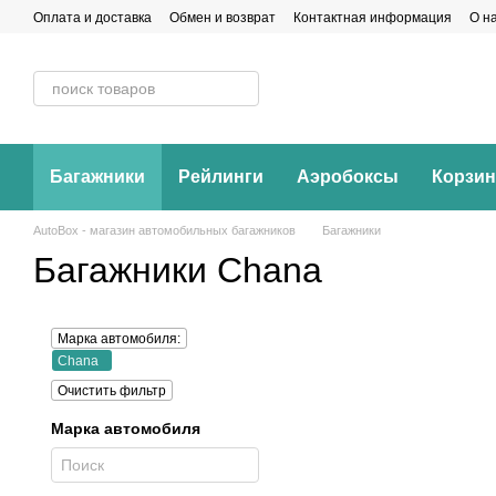
Перейти к основному контенту
Оплата и доставка
Обмен и возврат
Контактная информация
О н
Багажники
Рейлинги
Аэробоксы
Корзи
AutoBox - магазин автомобильных багажников
Багажники
Багажники Chana
Марка автомобиля:
Chana
Очистить фильтр
Марка автомобиля