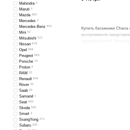
Mahindra
2
Maruti
3
Mazda
483
Mercedes
2
Mercedes-Benz
931
Купить багажники Chana 
Mini
62
ассортименте представле
Mitsubishi
521
производителей "Кенгуру"
Nissan
678
Opel
949
Peugeot
893
Porsche
76
Proton
4
RAM
25
Renault
834
Rover
55
Saab
60
Samand
1
Seat
400
Skoda
505
Smart
3
SsangYong
271
Subaru
335