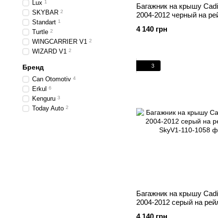
Lux
1
Багажник на крышу Cadi
SKYBAR
2
2004-2012 черный на ре
Standart
1
4 140 грн
Turtle
2
WINGCARRIER V1
2
WIZARD V1
2
3
Бренд
Can Otomotiv
4
Erkul
6
Kenguru
3
Today Auto
2
Багажник на крышу Cadi
2004-2012 серый на рей
4 140 грн