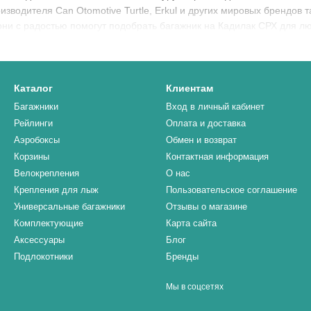
зводителя Can Otomotive Turtle, Erkul и других мировых брендов та
они с радостью помогут подобрать багажник на Кадилак СРХ для л
Каталог
Клиентам
Багажники
Вход в личный кабинет
Рейлинги
Оплата и доставка
Аэробоксы
Обмен и возврат
Корзины
Контактная информация
Велокрепления
О нас
Крепления для лыж
Пользовательское соглашение
Универсальные багажники
Отзывы о магазине
Комплектующие
Карта сайта
Аксессуары
Блог
Подлокотники
Бренды
Мы в соцсетях