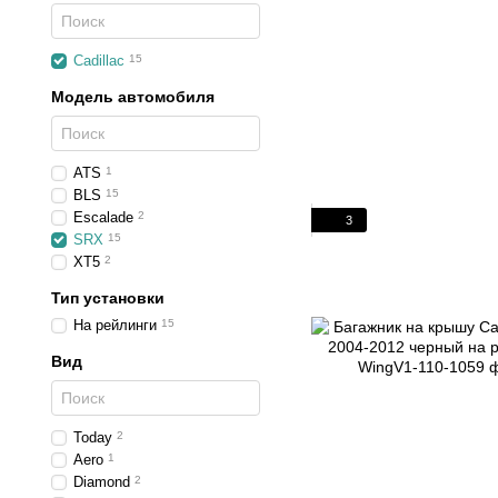
Cadillac
15
Модель автомобиля
ATS
1
BLS
15
Escalade
2
3
SRX
15
XT5
2
Тип установки
На рейлинги
15
Вид
Today
2
Aero
1
Diamond
2