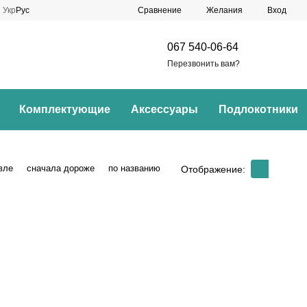
Сравнение
Укр
Рус
Желания
Вход
067 540-06-64
Перезвонить вам?
Комплектующие
Аксессуары
Подлокотники
вле
сначала дороже
по названию
Отображение: