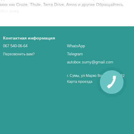
ких как Cruze, Thule, Terra Drive, Amos и другие Обращайтесь
юбых нужд.
Контактная информация
067 540-06-64
WhatsApp
Telegram
Перезвонить вам?
autobox.sumy@gmail.com
г. Сумы, ул Марко Вовчок 1, оф. 32
Карта проезда