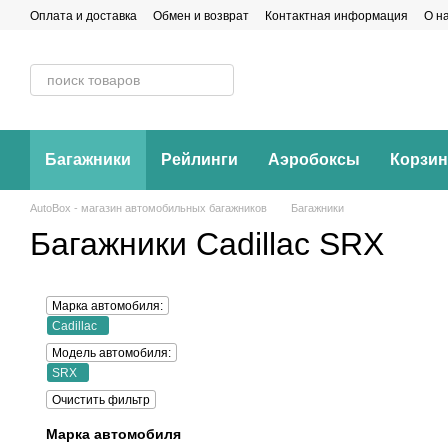
Перейти к основному контенту
Оплата и доставка
Обмен и возврат
Контактная информация
О н
Багажники
Рейлинги
Аэробоксы
Корзи
AutoBox - магазин автомобильных багажников
Багажники
Багажники Cadillac SRX
Марка автомобиля:
Cadillac
Модель автомобиля:
SRX
Очистить фильтр
Марка автомобиля