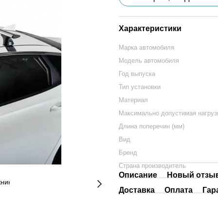
Характеристики
Марка автомобиля
Модель автомобиля
Год выпуска
Тип установки
Материал
Максимально допустимая нагрузк
Длина поперечин (мм)
Вид
Бренд
Страна производитель
Описание
Новый отзыв
Доставка
Оплата
Гар