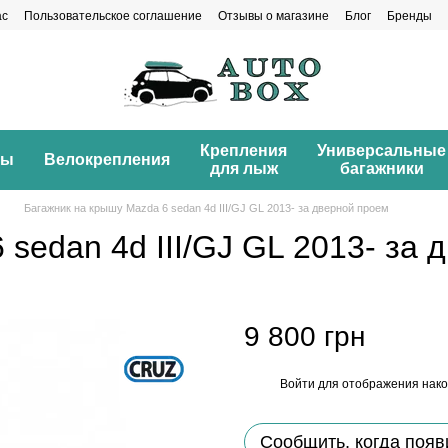
ас
Пользовательское соглашение
Отзывы о магазине
Блог
Бренды
Крепления
Универсальные
ны
Велокрепления
для лыж
багажники
Багажник на крышу Mazda 6 sedan 4d III/GJ GL 2013- за дверной проем
sedan 4d III/GJ GL 2013- за 
9 800 грн
Войти
для отображения нако
%
Сообщить, когда появ