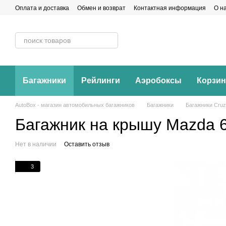
Перейти к основному контенту
Оплата и доставка
Обмен и возврат
Контактная информация
О н
Багажники
Рейлинги
Аэробоксы
Корзи
AutoBox - магазин автомобильных багажников
Багажники
Багажники Cruz
Багажник на крышу Mazda 6 
Нет в наличии
Оставить отзыв
3