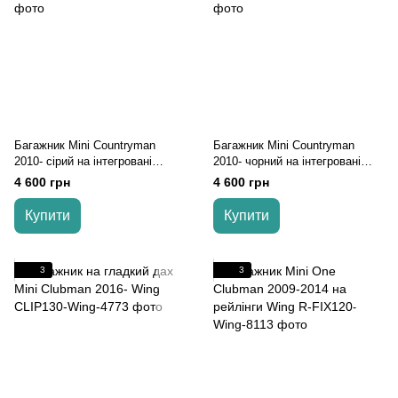
Багажник Mini Countryman
Багажник Mini Countryman
2010- cірий на інтегровані
2010- чорний на інтегровані
рейлінги
рейлінги
4 600 грн
4 600 грн
Купити
Купити
3
3