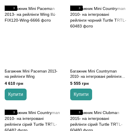
3
3
Багажник Mini Paceman 2013-
Багажник Mini Countryman
на рейлінги Wing
2010- на інтегровані рейлінги
чорний Turtle
4 610 грн
5 555 грн
Купити
Купити
3
3