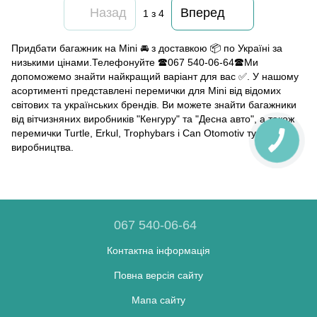
Назад
Вперед
1
з 4
Придбати багажник на Mini 🚘 з доставкою 📦 по Україні за
низькими цінами.Телефонуйте 🕿067 540-06-64🕿Ми
допоможемо знайти найкращий варіант для вас ✅. У нашому
асортименті представлені перемички для Mini від відомих
світових та українських брендів. Ви можете знайти багажники
від вітчизняних виробників "Кенгуру" та "Десна авто", а також
перемички Turtle, Erkul, Trophybars і Can Otomotiv турецького
виробництва.
067 540-06-64
Контактна інформація
Повна версія сайту
Мапа сайту