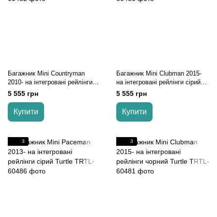
Багажник Mini Countryman
Багажник Mini Clubman 2015-
2010- на інтегровані рейлінги
на інтегровані рейлінги cірий
cірий Turtle
Turtle
5 555 грн
5 555 грн
Купити
Купити
3
3