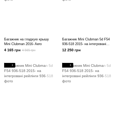
Багажник на гладкую крышу
Багажник Mini Clubman 5d F54
Mini Clubman 2016- Aero
936-518 2015- на інтегровані
рейлінги
4 165 грн
12 250 грн
4 565 грн
3
3