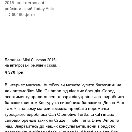
Багажник Mini Clubman 2015-
на інтегровані рейлінги сірий
Today Auto
4 370 грн
В інтернет магазині AutoBox ви можете купити багажники на
дах автомобіля Mini Clubman від відомих брендів. Серед
асортименту представлені товари від українського виробника
багажних систем Кенгуру та виробника багажників Десна-Авто.
Також в нашому магазині можна придбати перемички
турецького виробника Can Otomotive Turtle, Erkul і інших
світових брендів таких як Cruze, Thule, Terra Drive, Amos та
інші. Звертайтесь до наших консультантів, вони з радістю
допоможуть підібрати багажник для Міні Клабмен для будь-