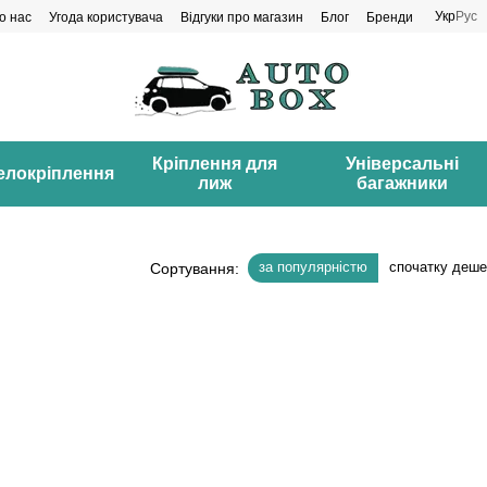
Укр
Рус
о нас
Угода користувача
Відгуки про магазин
Блог
Бренди
Кріплення для
Універсальні
елокріплення
лиж
багажники
за популярністю
спочатку деш
Сортування: