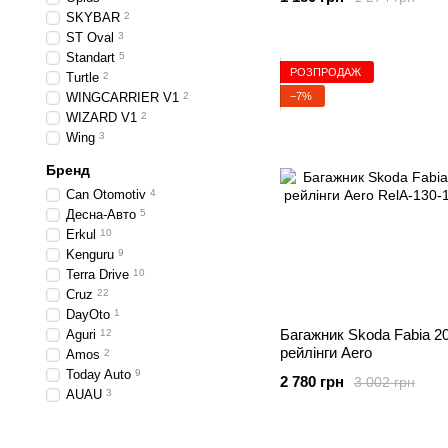
SKYBAR
2
ST Oval
3
Standart
5
РОЗПРОДАЖ
Turtle
2
−7%
WINGCARRIER V1
2
WIZARD V1
2
Wing
3
Бренд
Can Otomotiv
4
Десна-Авто
5
Erkul
10
Kenguru
9
Terra Drive
10
Cruz
22
DayOto
1
Багажник Skoda Fabia 20
Aguri
12
рейлінги Aero
Amos
2
Today Auto
9
2 780 грн
3 002 грн
AUAU
3