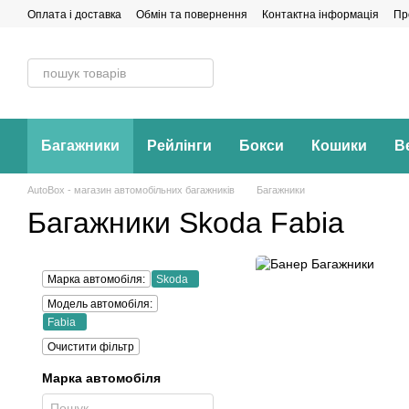
Перейти до основного контенту
Оплата і доставка
Обмін та повернення
Контактна інформація
Пр
Багажники
Рейлінги
Бокси
Кошики
В
AutoBox - магазин автомобільних багажників
Багажники
Багажники Skoda Fabia
Марка автомобіля:
Skoda
Модель автомобіля:
Fabia
Очистити фільтр
Марка автомобіля