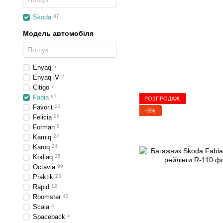
Skoda
87
Модель автомобіля
Enyaq
5
Enyaq iV
2
Citigo
7
Fabia
87
РОЗПРОДАЖ
Favorit
23
−5%
Felicia
26
Forman
5
Kamiq
24
Karoq
24
Kodiaq
35
Octavia
99
Praktik
23
Rapid
12
Roomster
42
Scala
4
Spaceback
4