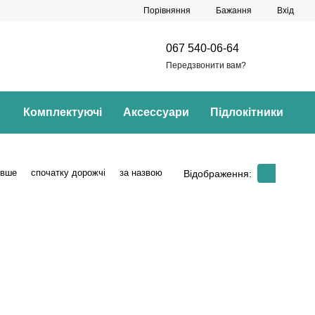
Порівняння
Бажання
Вхід
067 540-06-64
Передзвонити вам?
Комплектуючі
Аксессуари
Підлокітники
евше
спочатку дорожчі
за назвою
Відображення: