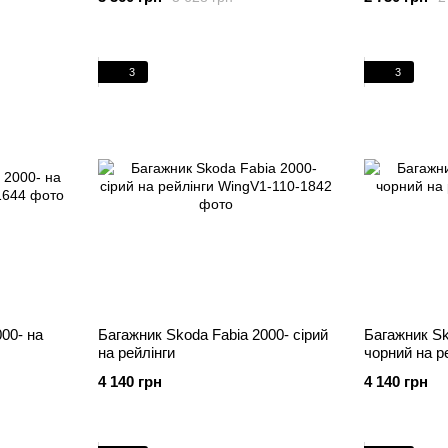
3
3
00- на
Багажник Skoda Fabia 2000- cірий
Багажник Sk
на рейлінги
чорний на р
4 140 грн
4 140 грн