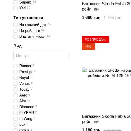
Superb
73
Багажник Skoda Fabia 20
Yeti
10
рейлінги
1 680 грн
1 764 грн
Тип установки
На гладкий дах
19
На рейлінги
54
В штатні місця
14
РОЗПРОДАЖ
Вид
−7%
Runner
6
Prestige
6
Royal
1
Venus
6
Today
2
Aero
6
Airo
14
Diamond
2
FLYBAR
2
Багажник Skoda Fabia 20
In-Wing
1
рейлінги
Lux
3
1 180 грн
1 274 грн
Oplus
8