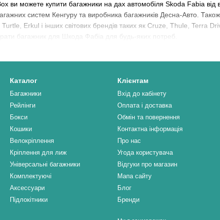
Box ви можете купити багажники на дах автомобіля Skoda Fabia від 
багажних систем Кенгуру та виробника багажників Десна-Авто. Так
urtle, Erkul і інших світових брендів таких як Cruze, Thule, Terra Dr
брати багажник для Шкода Фабіа для будь-яких потреб.
Каталог
Клієнтам
Багажники
Вхід до кабінету
Рейлінги
Оплата і доставка
Бокси
Обмін та повернення
Кошики
Контактна інформація
Велокріплення
Про нас
Кріплення для лиж
Угода користувача
Універсальні багажники
Відгуки про магазин
Комплектуючі
Мапа сайту
Аксессуари
Блог
Підлокітники
Бренди