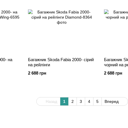
00- на
Багажник Skoda Fabia 2000- cірий
Багажник Sk
на рейлінги
чорний на р
2 688 грн
2 688 грн
Назад
1
2
3
4
5
Вперед