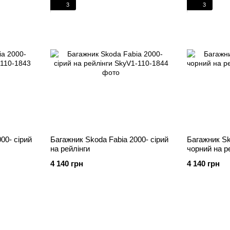
3
3
00- cірий
Багажник Skoda Fabia 2000- cірий
Багажник Sk
на рейлінги
чорний на р
4 140 грн
4 140 грн