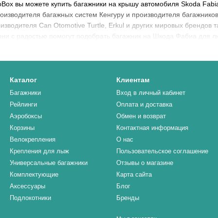
oBox вы можете купить багажники на крышу автомобиля Skoda Fabi
роизводителя багажных систем Кенгуру и производителя багажнико
зводителя Can Otomotive Turtle, Erkul и других мировых брендов та
они с радостью помогут подобрать багажник на Шкода Фабиа для л
Каталог
Клиентам
Багажники
Вход в личный кабинет
Рейлинги
Оплата и доставка
Аэробоксы
Обмен и возврат
Корзины
Контактная информация
Велокрепления
О нас
Крепления для лыж
Пользовательское соглашение
Универсальные багажники
Отзывы о магазине
Комплектующие
Карта сайта
Аксессуары
Блог
Подлокотники
Бренды