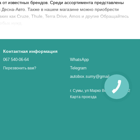
a от известных брендов. Среди ассортимента представлены
в Десна-Авто. Также в нашем магазине можно приобрести
ких как Cruze, Thule, Terra Drive, Amos и другие Обращайтесь
юбых нужд.
Контактная информация
067 540-06-64
WhatsApp
Telegram
Перезвонить вам?
autobox.sumy@gmail.com
г. Сумы, ул Марко Вовчок 1, оф. 32
Карта проезда