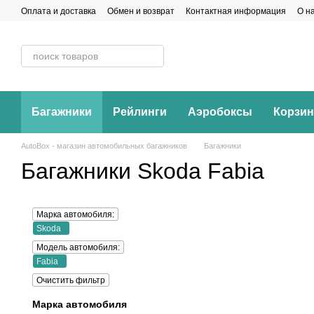
Перейти к основному контенту
Оплата и доставка
Обмен и возврат
Контактная информация
О н
Багажники
Рейлинги
Аэробоксы
Корзи
AutoBox - магазин автомобильных багажников
Багажники
Багажники Skoda Fabia
Марка автомобиля:
Skoda
Модель автомобиля:
Fabia
Очистить фильтр
Марка автомобиля