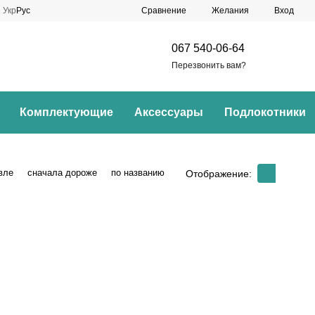
Сравнение
Укр
Рус
Желания
Вход
067 540-06-64
Перезвонить вам?
Комплектующие
Аксессуары
Подлокотники
вле
сначала дороже
по названию
Отображение: