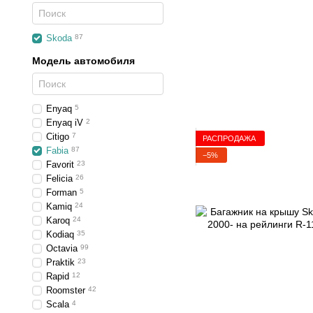
Skoda
87
Модель автомобиля
Enyaq
5
Enyaq iV
2
Citigo
7
РАСПРОДАЖА
Fabia
87
−5%
Favorit
23
Felicia
26
Forman
5
Kamiq
24
Karoq
24
Kodiaq
35
Octavia
99
Praktik
23
Rapid
12
Roomster
42
Scala
4