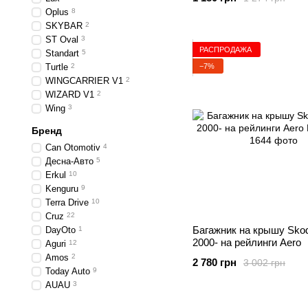
Oplus
8
SKYBAR
2
ST Oval
3
РАСПРОДАЖА
Standart
5
−7%
Turtle
2
WINGCARRIER V1
2
WIZARD V1
2
Wing
3
Бренд
Can Otomotiv
4
Десна-Авто
5
Erkul
10
Kenguru
9
Terra Drive
10
Cruz
22
Багажник на крышу Skod
DayOto
1
2000- на рейлинги Aero
Aguri
12
Amos
2
2 780 грн
3 002 грн
Today Auto
9
AUAU
3