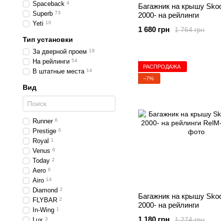
Spaceback
4
Багажник на крышу Skod
Superb
73
2000- на рейлинги
Yeti
10
1 680 грн
1 764 грн
Тип установки
За дверной проем
19
На рейлинги
54
РАСПРОДАЖА
В штатные места
14
−7%
Вид
Runner
6
Prestige
6
Royal
1
Venus
6
Today
2
Aero
6
Airo
14
Diamond
2
Багажник на крышу Skod
FLYBAR
2
2000- на рейлинги
In-Wing
1
1 180 грн
1 274 грн
Lux
3