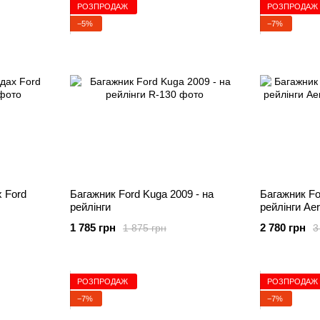
РОЗПРОДАЖ
РОЗПРОДАЖ
−5%
−7%
х Ford
Багажник Ford Kuga 2009 - на
Багажник Fo
рейлінги
рейлінги Ae
1 785 грн
2 780 грн
1 875 грн
3
РОЗПРОДАЖ
РОЗПРОДАЖ
−7%
−7%