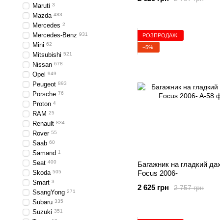
Maruti
3
Mazda
483
Mercedes
2
Mercedes-Benz
931
РОЗПРОДАЖ
Mini
62
−5%
Mitsubishi
521
Nissan
678
Opel
949
Peugeot
893
Porsche
76
Proton
4
RAM
25
Renault
834
Rover
55
Saab
60
Samand
1
Seat
400
Багажник на гладкий да
Skoda
505
Focus 2006-
Smart
3
2 625 грн
2 757 грн
SsangYong
271
Subaru
335
Suzuki
351