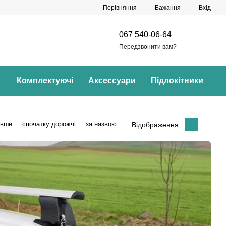
Порівняння
Бажання
Вхід
067 540-06-64
Передзвонити вам?
Комплектуючі
Аксессуари
Підлокітники
евше
спочатку дорожчі
за назвою
Відображення: