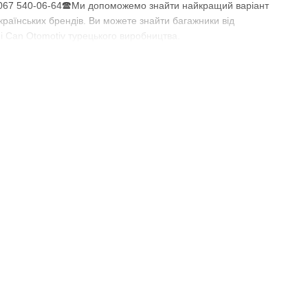
🕿067 540-06-64🕿Ми допоможемо знайти найкращий варіант
країнських брендів. Ви можете знайти багажники від
s і Can Otomotiv турецького виробництва.