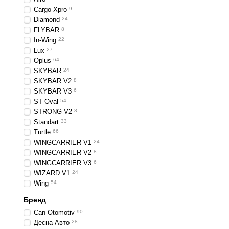
Cargo Xpro
9
Diamond
24
FLYBAR
8
In-Wing
22
Lux
27
Oplus
64
SKYBAR
24
SKYBAR V2
8
SKYBAR V3
6
ST Oval
54
STRONG V2
8
Standart
33
Turtle
66
WINGCARRIER V1
24
WINGCARRIER V2
8
WINGCARRIER V3
6
WIZARD V1
24
Wing
54
Бренд
Can Otomotiv
90
Десна-Авто
28