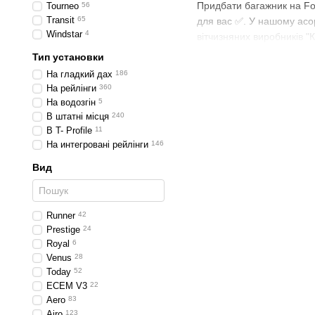
Придбати багажник на Fo
Tourneo
56
Transit
65
для вас ✅. У нашому асор
Windstar
4
вітчизняних виробників "К
Тип установки
На гладкий дах
186
На рейлінги
360
На водозгін
5
В штатні місця
240
В T- Profile
11
На интегровані рейлінги
146
Вид
Runner
42
Prestige
24
Royal
6
Venus
28
Today
52
ECEM V3
22
Aero
83
Airo
123