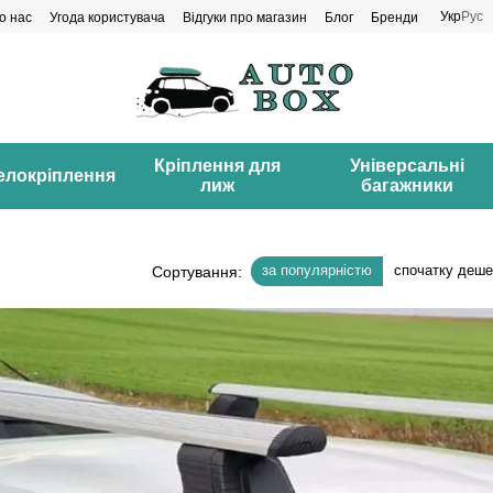
Укр
Рус
о нас
Угода користувача
Відгуки про магазин
Блог
Бренди
Кріплення для
Універсальні
елокріплення
лиж
багажники
за популярністю
спочатку деш
Сортування: