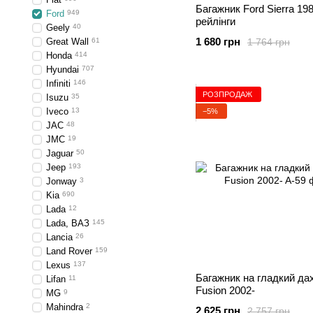
Багажник Ford Sierra 19
Ford
949
рейлінги
Geely
40
1 680 грн
1 764 грн
Great Wall
61
Honda
414
Hyundai
707
Infiniti
146
РОЗПРОДАЖ
Isuzu
35
Iveco
13
−5%
JAC
48
JMC
19
Jaguar
50
Jeep
193
Jonway
3
Kia
690
Lada
12
Lada, ВАЗ
145
Lancia
26
Land Rover
159
Lexus
137
Багажник на гладкий да
Lifan
11
Fusion 2002-
MG
9
Mahindra
2
2 625 грн
2 757 грн