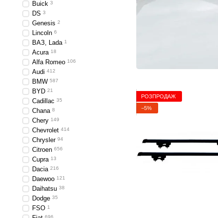
Buick
3
DS
3
Genesis
2
Lincoln
6
ВАЗ, Lada
1
Acura
18
Alfa Romeo
106
Audi
412
BMW
587
BYD
21
РОЗПРОДАЖ
Cadillac
35
−5%
Chana
8
Chery
149
Chevrolet
414
Chrysler
94
Citroen
656
Cupra
13
Dacia
216
Daewoo
121
Daihatsu
38
Dodge
35
FSO
1
Fiat
696