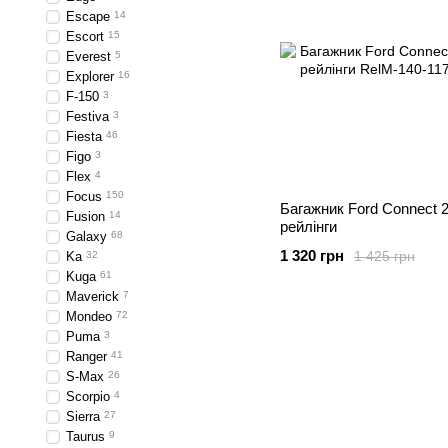
Escape
14
Escort
15
Everest
5
Explorer
16
F-150
3
Festiva
3
Fiesta
46
Figo
3
Flex
4
Focus
150
Багажник Ford Connect 2
Fusion
14
рейлінги
Galaxy
68
1 320 грн
1 425 грн
Ka
32
Kuga
61
Maverick
7
Mondeo
72
Puma
3
Ranger
41
S-Max
26
Scorpio
4
Sierra
27
Taurus
9