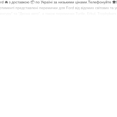
rd 🚘 з доставкою 📦 по Україні за низькими цінами.Телефонуйте 
тименті представлені перемички для Ford від відомих світових та у
енгуру" та "Десна авто", а також перемички Turtle, Erkul, Trophybar