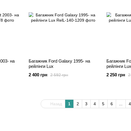
003- на
Багажник Ford Galaxy 1995- на
Багажник Fo
рейлінги Lux
рейлінги Lu
2 400 грн
2 250 грн
2 592 грн
2
Назад
1
2
3
4
5
6
...
4