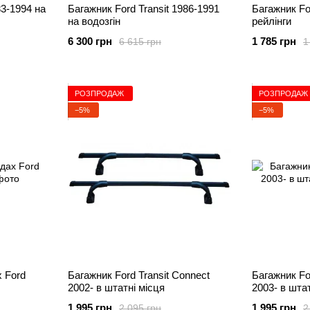
83-1994 на
Багажник Ford Transit 1986-1991
Багажник Fo
на водозгін
рейлінги
6 300 грн
1 785 грн
6 615 грн
1
РОЗПРОДАЖ
РОЗПРОДАЖ
−5%
−5%
х Ford
Багажник Ford Transit Connect
Багажник Fo
2002- в штатні місця
2003- в штат
1 995 грн
1 995 грн
2 095 грн
2