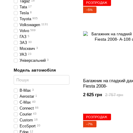
Tagaz
18
РОЗПРОДАЖ
Tata
17
−5%
Tesla
8
Toyota
905
Volkswagen
1131
Volvo
569
ГАЗ
5
ЗАЗ
30
Москвич
3
УАЗ
23
Універсальний
3
Модель автомобіля
Багажник на гладкий да
Fiesta 2008-
B-Max
3
2 625 грн
2 757 грн
Aerostar
1
C-Max
40
Connect
66
Courier
43
РОЗПРОДАЖ
Custom
16
−7%
EcoSport
20
Edge
12