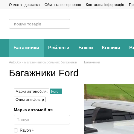
Перейти до основного контенту
Оплата і доставка
Обмін та повернення
Контактна інформація
Пр
Багажники
Рейлінги
Бокси
Кошики
В
AutoBox - магазин автомобільних багажників
Багажники
Багажники Ford
Марка автомобіля:
Ford
Очистити фільтр
Марка автомобіля
Ravon
1