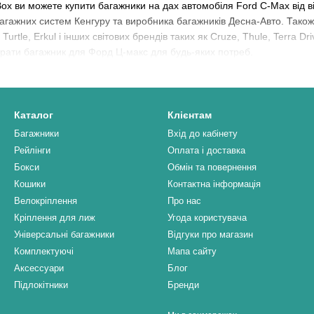
Box ви можете купити багажники на дах автомобіля Ford C-Max від 
багажних систем Кенгуру та виробника багажників Десна-Авто. Так
urtle, Erkul і інших світових брендів таких як Cruze, Thule, Terra Dr
брати багажник для Форд Ц-макс для будь-яких потреб.
Каталог
Клієнтам
Багажники
Вхід до кабінету
Рейлінги
Оплата і доставка
Бокси
Обмін та повернення
Кошики
Контактна інформація
Велокріплення
Про нас
Кріплення для лиж
Угода користувача
Універсальні багажники
Відгуки про магазин
Комплектуючі
Мапа сайту
Аксессуари
Блог
Підлокітники
Бренди