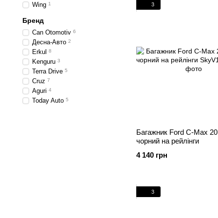
Wing
1
3
Бренд
Can Otomotiv
6
Десна-Авто
2
Erkul
8
Kenguru
3
Terra Drive
5
Cruz
7
Aguri
4
Today Auto
5
Багажник Ford C-Max 20
чорний на рейлінги
4 140 грн
3