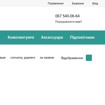
Порівняння
Бажання
Вхід
067 540-06-64
Передзвонити вам?
Комплектуючі
Аксессуари
Підлокітники
евше
спочатку дорожчі
за назвою
Відображення: