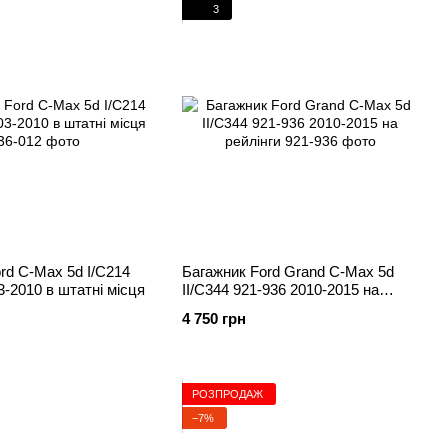
3
rd C-Max 5d I/C214
Багажник Ford Grand C-Max 5d
3-2010 в штатні місця
II/C344 921-936 2010-2015 на
рейлінги
4 750 грн
РОЗПРОДАЖ
−7%