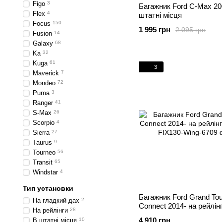
Figo
3
Багажник Ford C-Max 20
Flex
4
штатні місця
Focus
150
1 995 грн
2 095 грн
Fusion
14
Galaxy
68
Ka
32
Kuga
61
3
Maverick
7
Mondeo
72
Puma
3
Ranger
41
S-Max
26
Scorpio
4
Sierra
27
Taurus
9
Tourneo
56
Transit
65
Windstar
4
Тип установки
Багажник Ford Grand To
На гладкий дах
2
Connect 2014- на рейлін
На рейлінги
28
4 910 грн
В штатні місця
10