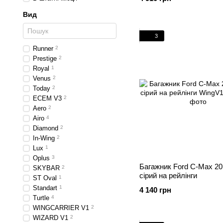
Вид
3
Runner
2
Prestige
2
Royal
1
Venus
2
Today
2
ECEM V3
2
Aero
2
Airo
4
Diamond
2
In-Wing
2
Lux
1
Oplus
3
Багажник Ford C-Max 20
SKYBAR
2
cірий на рейлінги
ST Oval
1
Standart
1
4 140 грн
Turtle
4
WINGCARRIER V1
2
WIZARD V1
2