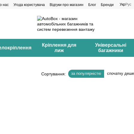
Укр
Рус
о нас
Угода користувача
Відгуки про магазин
Блог
Бренди
Кріплення для
Універсальні
елокріплення
лиж
багажники
за популярністю
спочатку деш
Сортування: