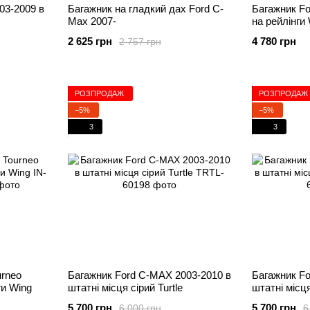
03-2009 в
Багажник на гладкий дах Ford C-
Багажник Fo
Max 2007-
на рейлінги
2 625 грн
4 780 грн
2 757 грн
РОЗПРОДАЖ
РОЗПРОДАЖ
−5%
−5%
3
3
urneo
Багажник Ford C-MAX 2003-2010 в
Багажник Fo
ги Wing
штатні місця cірий Turtle
штатні місця
5 700 грн
5 700 грн
6 000 грн
6