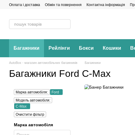
Перейти до основного контенту
Оплата і доставка
Обмін та повернення
Контактна інформація
Пр
Багажники
Рейлінги
Бокси
Кошики
В
AutoBox - магазин автомобільних багажників
Багажники
Багажники Ford C-Max
Марка автомобіля:
Ford
Модель автомобіля:
C-Max
Очистити фільтр
Марка автомобіля