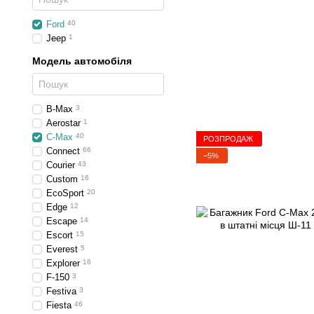
Ford
40
Jeep
1
Модель автомобіля
B-Max
3
Aerostar
1
C-Max
40
РОЗПРОДАЖ
Connect
66
−5%
Courier
43
Custom
16
EcoSport
20
Edge
12
Escape
14
Escort
15
Everest
5
Explorer
16
F-150
3
Festiva
3
Fiesta
46