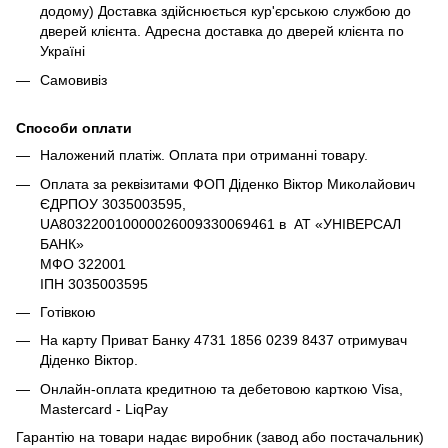
додому) Доставка здійснюється кур'єрською службою до
дверей клієнта. Адресна доставка до дверей клієнта по
Україні
Самовивіз
Способи оплати
Наложений платіж. Оплата при отриманні товару.
Оплата за реквізитами ФОП Діденко Віктор Миколайович
ЄДРПОУ 3035003595,
UA803220010000026009330069461 в АТ «УНІВЕРСАЛ
БАНК»
МФО 322001
ІПН 3035003595
Готівкою
На карту Приват Банку 4731 1856 0239 8437 отримувач
Діденко Віктор.
Онлайн-оплата кредитною та дебетовою карткою Visa,
Mastercard - LiqPay
Гарантію на товари надає виробник (завод або постачальник)