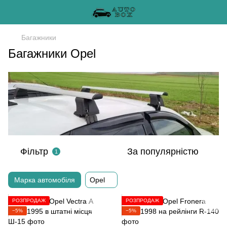
Багажники
Багажники Opel
Фільтр
За популярністю
1
Марка автомобіля
Opel
РОЗПРОДАЖ
РОЗПРОДАЖ
−5%
−5%