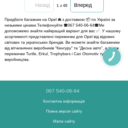
Назад
Вперед
1
з 48
Придбати багажник на Opel 🚘 з доставкою 📦 по Україні за
низькими цінами.Телефонуйте 🕿067 540-06-64🕿Ми
допоможемо знайти найкращий варіант для вас ✅. У нашому
асортименті представлені перемички для Opel від відомих
світових та українських брендів. Ви можете знайти багажники
від вітчизняних виробників "Кенгуру" та "Десна авто", а також
перемички Turtle, Erkul, Trophybars і Can Otomotiv турецького
виробництва.
067 540-06-64
Контактна інформація
Повна версія сайту
Мапа сайту