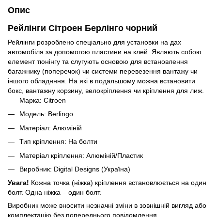
Опис
Рейлінги Сітроен Берлінго чорний
Рейлінги розроблено спеціально для установки на дах
автомобіля за допомогою пластини на клей. Являють собою
елемент тюнінгу та слугують основою для встановлення
багажнику (поперечок) чи системи перевезення вантажу чи
іншого обладнння. На які в подальшому можна встановити
бокс, вантажну корзину, велокріплення чи кріплення для лиж.
Марка: Citroen
Модель: Berlingo
Матеріал: Алюміній
Тип кріплення: На болти
Матеріал кріплення: Алюміній/Пластик
Виробник: Digital Designs (Україна)
Увага!
Кожна точка (ніжка) кріплення встановлюється на один
болт. Одна ніжка – один болт.
Виробник може вносити незначні зміни в зовнішній вигляд або
комплектацію без попереднього повідомлення.