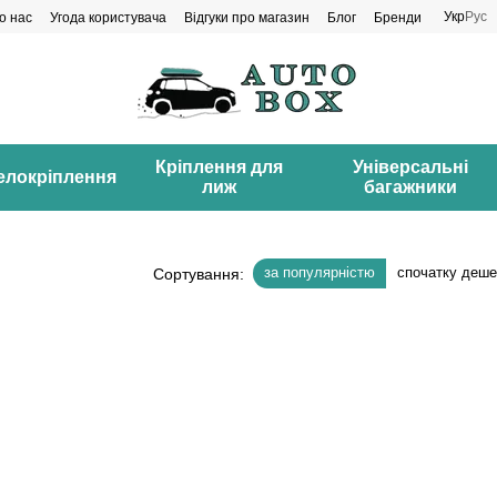
Укр
Рус
о нас
Угода користувача
Відгуки про магазин
Блог
Бренди
Кріплення для
Універсальні
елокріплення
лиж
багажники
за популярністю
спочатку деш
Сортування: