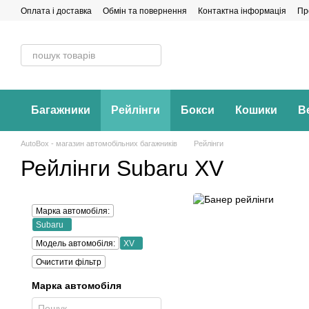
Перейти до основного контенту
Оплата і доставка
Обмін та повернення
Контактна інформація
Пр
Багажники
Рейлінги
Бокси
Кошики
В
AutoBox - магазин автомобільних багажників
Рейлінги
Рейлінги Subaru XV
Марка автомобіля:
Subaru
Модель автомобіля:
XV
Очистити фільтр
Марка автомобіля