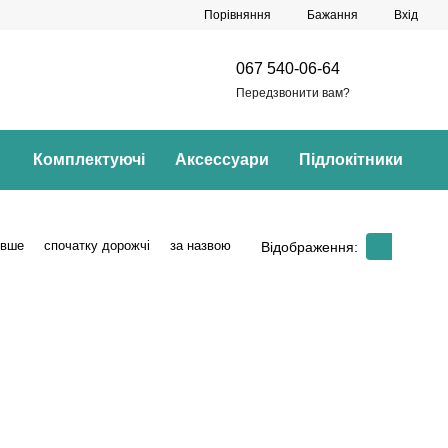
Порівняння
Бажання
Вхід
067 540-06-64
Передзвонити вам?
Комплектуючі
Аксессуари
Підлокітники
евше
спочатку дорожчі
за назвою
Відображення: