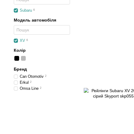
Subaru
6
Модель автомобіля
XV
6
Колір
Бренд
Can Otomotiv
2
Erkul
2
Omsa Line
2