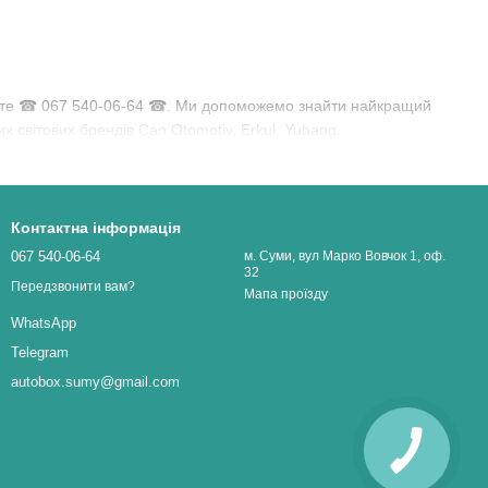
нуйте ☎ 067 540-06-64 ☎. Ми допоможемо знайти найкращий
х світових брендів Can Otomotiv, Erkul, Yuhang.
Контактна інформація
067 540-06-64
м. Суми, вул Марко Вовчок 1, оф.
32
Передзвонити вам?
Мапа проїзду
WhatsApp
Telegram
autobox.sumy@gmail.com