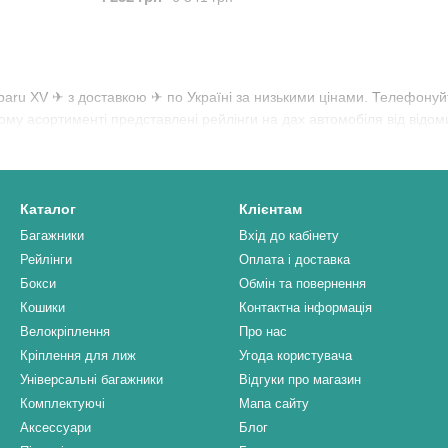
baru XV ✈ з доставкою ✈ по Україні за низькими цінами. Телефо
ому асортименті представлені рейлінги на дах автомобіля від відоми
Каталог
Клієнтам
Багажники
Вхід до кабінету
Рейлінги
Оплата і доставка
Бокси
Обмін та повернення
Кошики
Контактна інформація
Велокріплення
Про нас
Кріплення для лиж
Угода користувача
Універсальні багажники
Відгуки про магазин
Комплектуючі
Мапа сайту
Аксессуари
Блог