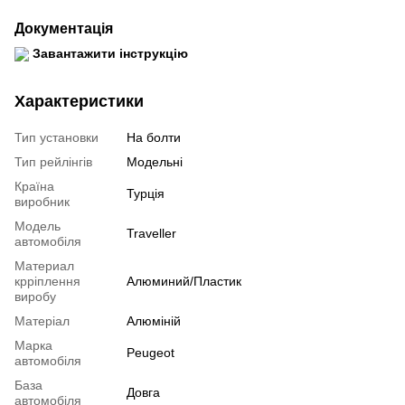
Документація
Завантажити інструкцію
Характеристики
Тип установки
На болти
Тип рейлінгів
Модельні
Країна
Турція
виробник
Модель
Traveller
автомобіля
Материал
крріплення
Алюминий/Пластик
виробу
Матеріал
Алюміній
Марка
Peugeot
автомобіля
База
Довга
автомобіля