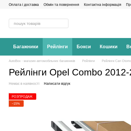
Перейти до основного контенту
Оплата і доставка
Обмін та повернення
Контактна інформація
Пр
Багажники
Рейлінги
Бокси
Кошики
В
AutoBox - магазин автомобільних багажників
Рейлінги
Рейлінги Can Otomo
Рейлінги Opel Combo 2012-
Немає в наявності
Написати відгук
РОЗПРОДАЖ
−15%