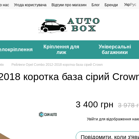
Укр
Рус
о нас
Угода користувача
Відгуки про магазин
Блог
Бренди
Кріплення для
Універсальні
елокріплення
лиж
багажники
tiv
Рейлінги Opel Combo 2012-2018 коротка база сірий Crown
2018 коротка база сірий Crow
3 400 грн
3 978 
Увійти
для відображення нак
%
Повідомити, коли з'яв