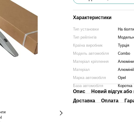
Характеристики
Тип установки
На болт
Тип рейлінгів
Модельн
Країна виробник
Турція
Модель автомобіля
Combo
Матеріал кріплення
Алюміни
Матеріал
Алюміні
Марка автомобіля
Opel
База автомобіля
Коротка
Опис
Новий відгук або
Доставка
Оплата
Гар