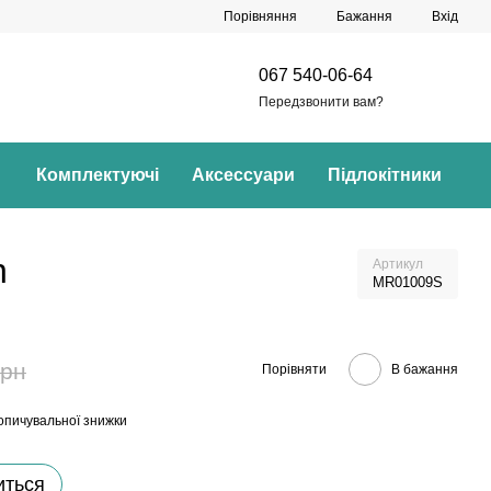
Порівняння
Бажання
Вхід
067 540-06-64
Передзвонити вам?
Комплектуючі
Аксессуари
Підлокітники
n
Артикул
MR01009S
грн
Порівняти
В бажання
опичувальної знижки
иться