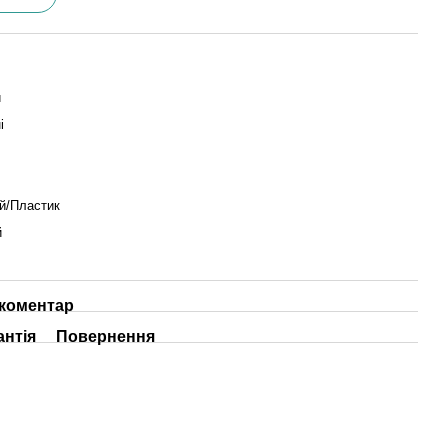
и
і
й/Пластик
й
 коментар
антія
Повернення