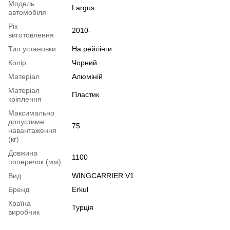
Модель
Largus
автомобіля
Рік
2010-
виготовлення
Тип установки
На рейлінги
Колір
Чорний
Матеріал
Алюміній
Матеріал
Пластик
кріплення
Максимально
допустиме
75
навантаження
(кг)
Довжина
1100
поперечок (мм)
Вид
WINGCARRIER V1
Бренд
Erkul
Країна
Турція
виробник