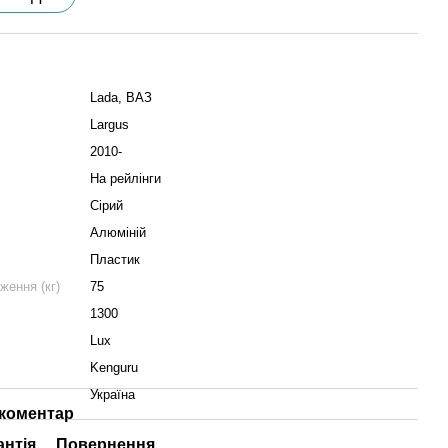
Lada, ВАЗ
Largus
2010-
На рейлінги
Сірий
Алюміній
Пластик
ення (кг)
75
1300
Lux
Kenguru
Україна
 коментар
антія
Повернення