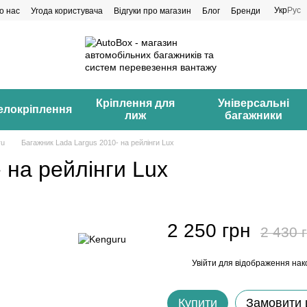
Укр
Рус
о нас
Угода користувача
Відгуки про магазин
Блог
Бренди
Кріплення для
Універсальні
елокріплення
лиж
багажники
ru
Багажник Lada Largus 2010- на рейлінги Lux
 на рейлінги Lux
2 250 грн
2 430 
Увійти
для відображення нак
%
Купити
Замовити