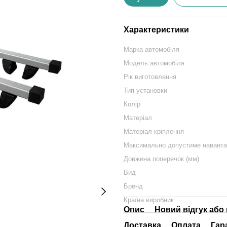
Характеристики
Марка автомобіля
Модель автомобіля
Рік виготовлення
Тип установки
Колір
Матеріал
Матеріал кріплення
Максимально допустиме навантаж
Довжина поперечок (мм)
Вид
Бренд
Країна виробник
Опис
Новий відгук або
Доставка
Оплата
Гар