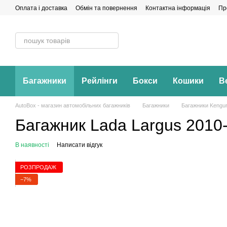
Перейти до основного контенту
Оплата і доставка
Обмін та повернення
Контактна інформація
Пр
Багажники
Рейлінги
Бокси
Кошики
В
AutoBox - магазин автомобільних багажників
Багажники
Багажники Kengu
Багажник Lada Largus 2010-
В наявності
Написати відгук
РОЗПРОДАЖ
−7%