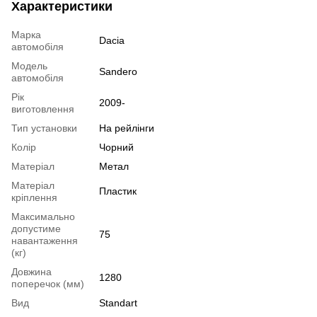
Характеристики
Марка
Dacia
автомобіля
Модель
Sandero
автомобіля
Рік
2009-
виготовлення
Тип установки
На рейлінги
Колір
Чорний
Матеріал
Метал
Матеріал
Пластик
кріплення
Максимально
допустиме
75
навантаження
(кг)
Довжина
1280
поперечок (мм)
Вид
Standart