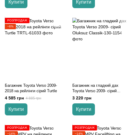
Купити
Купити
РОЗПРОДАЖ
−6%
Багажник Toyota Verso 2009-
Багажник на гладкий дах
2018 на рейлінги cірий Turtle
Toyota Verso 2009- сірий
Oluksuz
4 585 грн
3 220 грн
4 885 грн
Купити
Купити
РОЗПРОДАЖ
РОЗПРОДАЖ
−14%
−14%