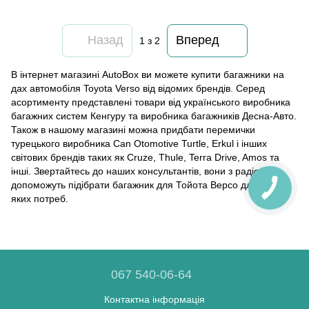
Назад
Вперед
1
з 2
В інтернет магазині AutoBox ви можете купити багажники на
дах автомобіля Toyota Verso від відомих брендів. Серед
асортименту представлені товари від українського виробника
багажних систем Кенгуру та виробника багажників Десна-Авто.
Також в нашому магазині можна придбати перемички
турецького виробника Can Otomotive Turtle, Erkul і інших
світових брендів таких як Cruze, Thule, Terra Drive, Amos та
інші. Звертайтесь до наших консультантів, вони з радістю
допоможуть підібрати багажник для Тойота Версо для будь-
яких потреб.
067 540-06-64
Контактна інформація