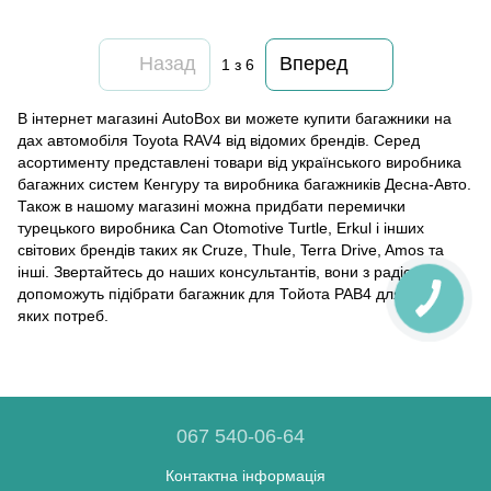
Назад
Вперед
1
з 6
В інтернет магазині AutoBox ви можете купити багажники на
дах автомобіля Toyota RAV4 від відомих брендів. Серед
асортименту представлені товари від українського виробника
багажних систем Кенгуру та виробника багажників Десна-Авто.
Також в нашому магазині можна придбати перемички
турецького виробника Can Otomotive Turtle, Erkul і інших
світових брендів таких як Cruze, Thule, Terra Drive, Amos та
інші. Звертайтесь до наших консультантів, вони з радістю
допоможуть підібрати багажник для Тойота РАВ4 для будь-
яких потреб.
067 540-06-64
Контактна інформація