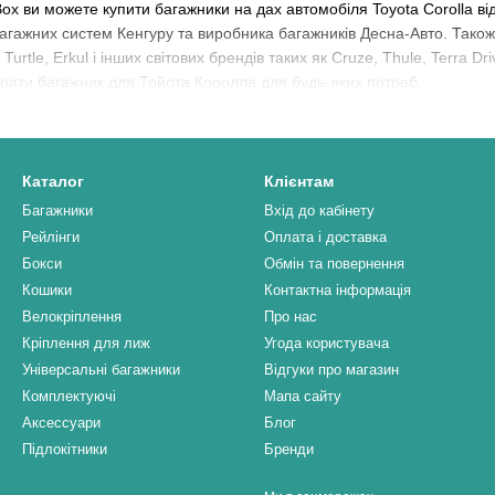
Box ви можете купити багажники на дах автомобіля Toyota Corolla в
багажних систем Кенгуру та виробника багажників Десна-Авто. Так
urtle, Erkul і інших світових брендів таких як Cruze, Thule, Terra Dr
брати багажник для Тойота Королла для будь-яких потреб.
Каталог
Клієнтам
Багажники
Вхід до кабінету
Рейлінги
Оплата і доставка
Бокси
Обмін та повернення
Кошики
Контактна інформація
Велокріплення
Про нас
Кріплення для лиж
Угода користувача
Універсальні багажники
Відгуки про магазин
Комплектуючі
Мапа сайту
Аксессуари
Блог
Підлокітники
Бренди