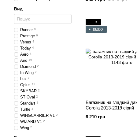
Вид
3
ВІДЕО
Runner
8
Prestige
6
Venus
4
Today
4
Aero
4
Airo
19
Diamond
2
In-Wing
2
Lux
2
Oplus
11
SKYBAR
2
ST Oval
2
Багажник на гладкий дах
Standart
4
Corolla 2013-2019 сірий
Turtle
4
WINGCARRIER V1
2
6 210 грн
WIZARD V1
2
Wing
2