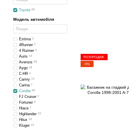
Toyota
99
Модель автомобіля
Estima
3
4Runner
2
4 Runner
5
Auris
44
РОЗПРОДАЖ
Avensis
68
−5%
Aygo
18
C-HR
4
Camry
15
Carina
7
Corolla
99
FJ Cruiser
2
Fortuner
9
Hiace
7
Highlander
33
Hilux
28
Kluger
22