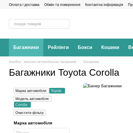
Перейти до основного контенту
Оплата і доставка
Обмін та повернення
Контактна інформація
Пр
Багажники
Рейлінги
Бокси
Кошики
В
AutoBox - магазин автомобільних багажників
Багажники
Багажники Toyota Corolla
Марка автомобіля:
Toyota
Модель автомобіля:
Corolla
Очистити фільтр
Марка автомобіля