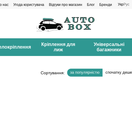
Укр
Рус
о нас
Угода користувача
Відгуки про магазин
Блог
Бренди
Кріплення для
Універсальні
елокріплення
лиж
багажники
за популярністю
спочатку деш
Сортування: