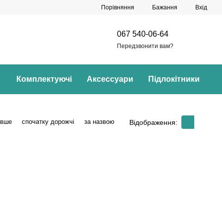
Порівняння
Бажання
Вхід
067 540-06-64
Передзвонити вам?
Комплектуючі
Аксессуари
Підлокітники
евше
спочатку дорожчі
за назвою
Відображення: