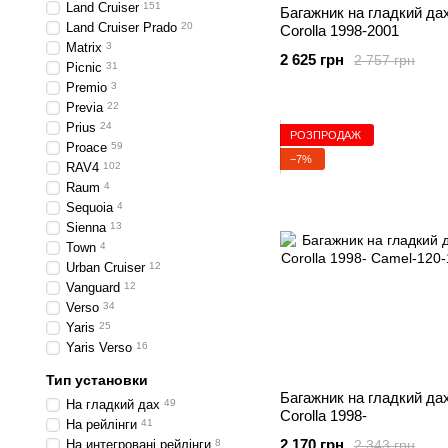
Land Cruiser
151
Багажник на гладкий дах
Land Cruiser Prado
20
Corolla 1998-2001
Matrix
3
2 625 грн
2 757 грн
Picnic
31
Premio
3
Previa
22
Prius
24
РОЗПРОДАЖ
Proace
59
−7%
RAV4
102
Raum
4
Sequoia
4
Sienna
13
Town
4
Urban Cruiser
12
Vanguard
12
Verso
34
Yaris
25
Yaris Verso
16
Тип установки
Багажник на гладкий дах
На гладкий дах
49
Corolla 1998-
На рейлінги
41
2 170 грн
2 343 грн
На интегровані рейлінги
8