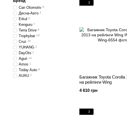
Бренд
3
Can Otomotiv
6
Десна-Авто
2
Erkul
8
Kenguru
7
Terra Drive
8
Trophybar
10
Cruz
30
YUHANG
2
DayOto
1
Aguri
14
Amos
1
Today Auto
8
AUAU
2
Багажник Toyota Corolla
на рейлінги Wing
4 610 грн
3