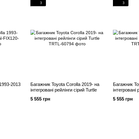
3
3
 1993-2013
Багажник Toyota Corolla 2019- на
Багажник Toy
інтегровані рейлінги cірий Turtle
інтегровані 
5 555 грн
5 555 грн