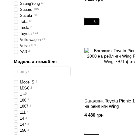
SsangYong
40
Subaru
105
Suzuki
70
Tata
13
3
Tesla
6
Toyota
174
Volkswagen
212
Volvo
109
УАЗ
4
Модель автомобіля
Model S
4
MX-6
2
1
15
100
7
Багажник Toyota Picnic 
на рейлінги Wing
1007
4
111
4
4 480 грн
14
3
147
3
156
4