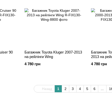
uiser 90
Багажник Toyota Kluger 2007-2013
Багажник To
на рейлінги Wing
2013 на рей
4 780 грн
4 780 грн
Назад
1
2
3
4
5
6
...
1