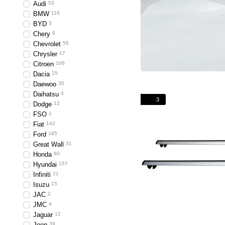
Audi
53
BMW
116
BYD
3
Chery
8
Chevrolet
56
Chrysler
17
Citroen
106
Dacia
25
Daewoo
30
Daihatsu
4
3
Dodge
12
FSO
1
Fiat
142
Ford
185
Great Wall
31
Honda
60
Hyundai
157
Infiniti
21
Isuzu
15
JAC
2
JMC
4
Jaguar
12
Jeep
39