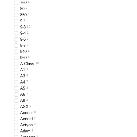
760
4
80
7
850
4
9
3
9-3
10
9-4
1
9-5
1
9-7
1
940
4
960
4
A-Class
18
A1
3
A3
4
A4
7
A5
3
A6
7
A8
3
ASX
7
Accent
9
Accord
7
Actyon
4
Adam
3
1