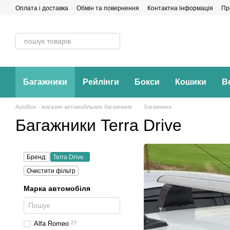
Перейти до основного контенту
Оплата і доставка
Обмін та повернення
Контактна інформація
Пр
Багажники
Рейлінги
Бокси
Кошики
В
AutoBox - магазин автомобільних багажників
Багажники
Багажники Terra Drive
Бренд:
Terra Drive
Очистити фільтр
Марка автомобіля
Alfa Romeo
27