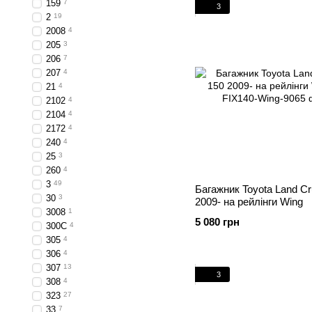
159
7
3
2
19
2008
4
205
3
206
7
207
4
21
4
2102
4
2104
4
2172
4
240
4
25
3
260
4
3
49
Багажник Toyota Land Cr
30
3
2009- на рейлінги Wing
3008
1
5 080 грн
300C
4
305
4
306
4
307
13
3
308
4
323
27
33
7