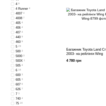
4
9
4 Runner
4
4007
4
4008
7
405
4
406
4
407
4
440
9
460
9
5
29
Багажник Toyota Land Cr
500
3
2003- на рейлінги Wing
5000
3
4 780 грн
500X
1
505
4
6
16
600
3
605
3
607
6
626
7
7
3
740
4
75
16