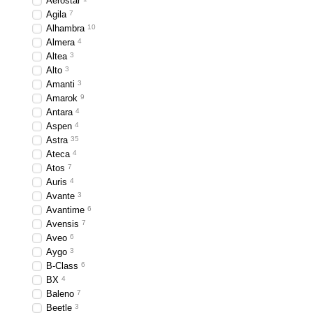
Aerostar
Agila
7
Alhambra
10
Almera
4
Altea
3
Alto
3
Amanti
3
Amarok
9
Antara
4
Aspen
4
Astra
35
Ateca
4
Atos
7
Auris
4
Avante
3
Avantime
6
Avensis
7
Aveo
6
Aygo
3
B-Class
6
BX
4
Baleno
7
Beetle
3