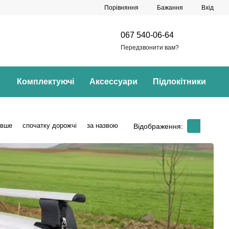
Порівняння
Бажання
Вхід
067 540-06-64
Передзвонити вам?
Комплектуючі
Аксессуари
Підлокітники
евше
спочатку дорожчі
за назвою
Відображення: