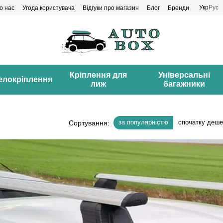
Укр
Рус
о нас
Угода користувача
Відгуки про магазин
Блог
Бренди
Кріплення для
Універсальні
елокріплення
лиж
багажники
за популярністю
спочатку деш
Сортування: