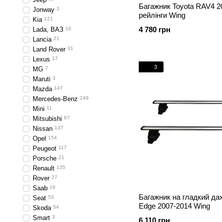
Багажник Toyota RAV4 2
Jonway
3
рейлінги Wing
Kia
121
4 780 грн
Lada, ВАЗ
16
Lancia
21
Land Rover
31
Lexus
17
3
MG
7
Maruti
3
Mazda
147
Mercedes-Benz
249
Mini
11
Mitsubishi
87
Nissan
137
Opel
154
Peugeot
117
Porsche
21
Renault
135
Rover
27
Saab
16
Багажник на гладкий да
Seat
53
Edge 2007-2014 Wing
Skoda
54
Smart
3
6 110 грн