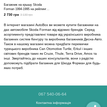
Багажник на крышу Skoda
Forman 1994-1995 на рейлинги
Aero
2 730 грн
3 130 грн
В інтернет магазині AutoBox ви можете купити багажники на
дах автомобіля Skoda Forman від відомих брендів. Серед
асортименту представлені товари від українського виробника
багажних систем Кенгуру та виробника багажників Десна-Авто.
Також в нашому магазині можна придбати перемички
турецького виробника Can Otomotive Turtle, Erkul і інших
світових брендів таких як Cruze, Thule, Terra Drive, Amos та
інші. Звертайтесь до наших консультантів, вони з радістю
допоможуть підібрати багажник для Шкода Форман для будь-
яких потреб.
067 540-06-64
Контактна інформація