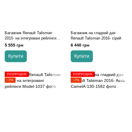
Багажник Renault Talisman
Багажник на гладкий дах
2015- на інтегровані рейлінги
Renault Talisman 2016- сірий
чорний Turtle
5 555 грн
6 440 грн
Купити
Купити
РОЗПРОДАЖ
РОЗПРОДАЖ
−7%
−7%