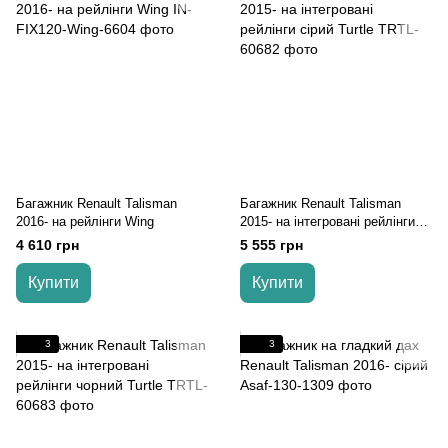
Багажник Renault Talisman
Багажник Renault Talisman
2016- на рейлінги Wing
2015- на інтегровані рейлінги
cірий Turtle
4 610 грн
5 555 грн
Купити
Купити
3
3