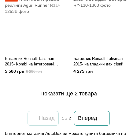
Багажник Renault Talisman
Багажник Renault Talisman
2015- Kombi на інтегровані
2015- на гладкий дах сірий
рейлінги Aguri Runner
5 500 грн
4 275 грн
6 290 грн
Показати ще 2 товара
Назад
Вперед
1
з 2
В інтернет магазині AutoBox ви можете купити багажники на