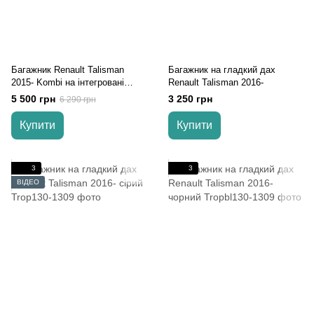
Багажник Renault Talisman
Багажник на гладкий дах
2015- Kombi на інтегровані
Renault Talisman 2016-
рейлінги Aguri Runner
5 500 грн
3 250 грн
6 290 грн
Купити
Купити
3
3
ВІДЕО